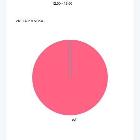
VRSTA PRENOSA
P   
perforiran list