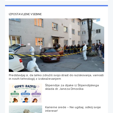
IZPOSTAVLJENE VSEBINE
Predstavljaj si, da lahko združiš svojo strast do raziskovanja, varnosti
in novih tehnologij z izobraževanjem
Štipendije za dijake iz Štipendijskega
sklada dr. Janeza Drnovška
Karierne srede – Ne ugibaj, odkrij svoje
interese!