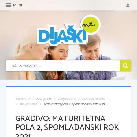
MENI
Domov
Zbirka gradiv
Italijanščina
Splošna matura
Italijanščina
Maturitetna pola 2, spomladanski rok 2021
GRADIVO:
MATURITETNA
POLA 2, SPOMLADANSKI ROK
2021