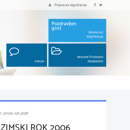
Prijava ali registracija
Pozdravljen
gost
PRIJAVA ALI
REGISTRACIJA
ISKALNIK ŠTUDIJSKIH
FORUM
PROGRAMOV
2, zimski rok 2006
 ZIMSKI ROK 2006