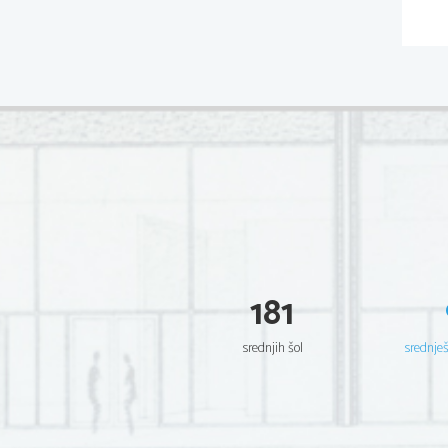
181
srednjih šol
srednje