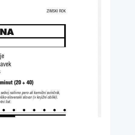
ZIMSKI ROK
INA
je
tavek
s
 minut (20 + 40)
 seboj nalivno pero ali kemi~ni svin~nik,
e{ko-slovenski slovar (v knji`ni obliki).
ni list.