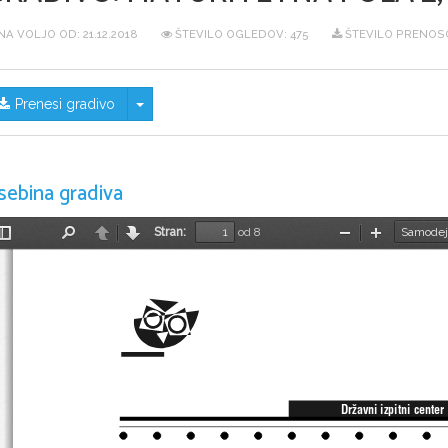
NA VOLJO OD:
21.12.2018
ŠTEVILO OGLEDOV: 475
ŠTEVILO PRENOSO
Skrij/prikaži meni
Prenesi gradivo
sebina gradiva
Stran:
od 8
Preklopi
Najdi
Nazaj
Naprej
Pomanjšaj
Povečaj
stransko
vrstico
Dr`avni izpitni center