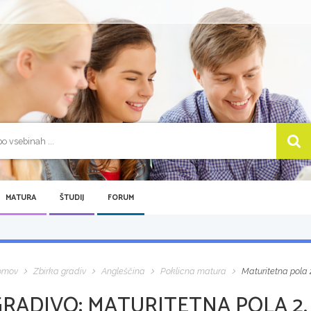
MATURA
ŠTUDIJ
FORUM
omov
Zbirka gradiv
Angleščina
Poklicna matura
Maturitetna pola 
GRADIVO:
MATURITETNA POLA 2,