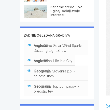
Karierne srede – Ne
ugibaj, odkrij svoje
interese!
ZADNJE OGLEDANA GRADIVA
Angleščina
: Solar Wind Sparks
Dazzling Light Show
Angleščina
: Life in a City
Geografija
: Slovenija [10] -
celotna snov
Geografija
: Toplotni pasovi -
predstavitev
S