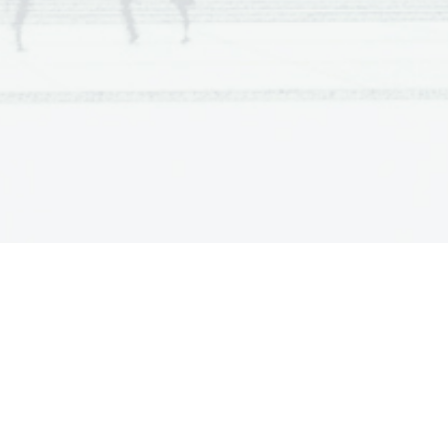
matura, Poklicna matura, Poklicna matura, 
matura, Poklicna matura, Poklicna matura, 
matura, Poklicna matura, Poklicna matura, 
matura, Poklicna matura, Poklicna matura, 
matura, Poklicna matura, Poklicna matura, 
matura, Poklicna matura, Poklicna matura, 
matura, Poklicna matura, Poklicna matura, 
matura, Poklicna matura, Poklicna matura, 
matura, Poklicna matura, Poklicna matura, 
matura, Poklicna matura, Poklicna matura, 
matura, Poklicna matura, Poklicna matura, 
matura, Poklicna matura, Poklicna matura, 
matura, Poklicna matura, Poklicna matura, 
matura, Poklicna matura, Poklicna matura, 
matura, Poklicna matura, Poklicna matura, 
matura, Poklicna matura, Poklicna matura, 
matura, Poklicna matura, Poklicna matura, 
matura, Poklicna matura, Poklicna matura, 
matura, Poklicna matura, Poklicna matura, 
matura, Poklicna matura, Poklicna matura, 
matura, Poklicna matura, Poklicna matura, 
matura, Poklicna matura, Poklicna matura, 
matura, Poklicna matura, Poklicna matura, 
matura, Poklicna matura, Poklicna matura, 
matura, Poklicna matura, Poklicna matura, 
matura, Poklicna matura, Poklicna matura, 
matura, Poklicna matura, Poklicna matura, 
matura, Poklicna matura, Poklicna matura, 
matura, Poklicna matura, Poklicna matura, 
matura, Poklicna matura, Poklicna matura, 
matura, Poklicna matura, Poklicna matura, 
matura, Poklicna matura, Poklicna matura, 
matura, Poklicna matura, Poklicna matura, 
matura, Poklicna matura, Poklicna matura, 
matura, Poklicna matura, Poklicna matura, 
matura, Poklicna matura, Poklicna matura, 
matura, Poklicna matura, Poklicna matura, 
matura, Poklicna matura, Poklicna matura, 
matura, Poklicna matura, Poklicna matura, 