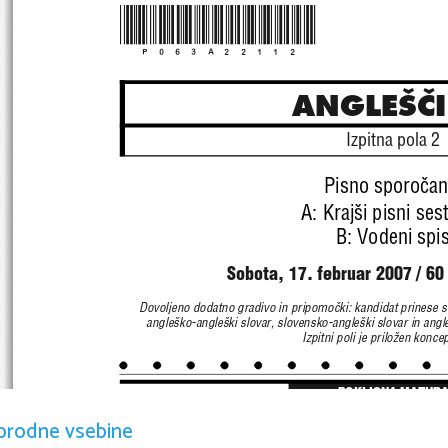
*P063A22112*
ANGLE[^
Izpitna pola 2
Pisno sporo~an
A: Kraj{i pisni ses
B: Vodeni spi
Sobota, 17. februar 
2007 / 60
Dovoljeno dodatno gradivo in pripomo~ki: kandidat 
prinese s
angle{ko-angle{ki slovar, sl
ovensko-angle{ki slovar in
 angl
Izpitni poli je prilo`en koncept
POKLICNA MATURA
orodne vsebine