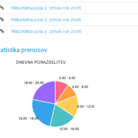
Maturitetna pola 2, zimski rok 2006
NAVODILA KANDIDATU
Maturitetna pola 2, zimski rok 2006
Pazljivo preberite ta navodila. Ne obr
a~ajte strani in ne za~enj
u~itelj tega ne dovoli.
Maturitetna pola 2, zimski rok 2006
Prilepite oziroma vpi{ite svojo {ifro na ozna~eno 
mesto zgoraj na 
Izpitna pola vsebuj
e eno nalogo v delu A in eno nalogo v delu B.
Izpitno polo re{ujete 60 minut: de
l A 20 minut in del B 40 minut.
tatistika prenosov
Pi{ite z nalivnim peresom ali s kemi~nim svin~nikom. Naloge
se to~kujejo z ni~ (0) to~kami. 
Pi{ite razlo~no. Ne~itljivi zapisi
DNEVNA PORAZDELITEV
z ni~ (0) to~kami. ^e se zmotite, napa~en 
zapis pre~rtajte in g
Osnutek lahko pi{ete na konceptni list. Ocenj
evalci ne bodo pregl
[tevilo to~k, ki jih lahko dobite za posamezne naloge, je navedeno 
Zaupajte vase in v svoje sposobnosti.
@elimo Vam veliko uspeha.
Ta pola ima 8 strani, od tega 1 prazno.
© RIC 2007 