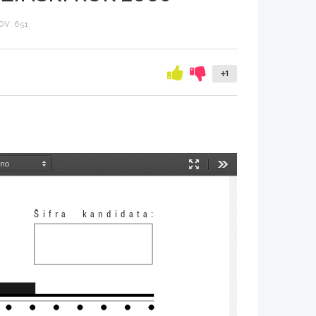
V: 651
+1
Način
Orodja
predstavitve
[ifra  kandidata: