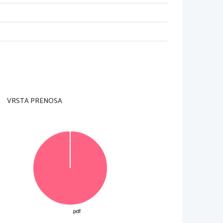
ajte
 re{evati nalog, dokler Vam nadzorni
tej strani in na konceptni list.
, pisane z navadnim svin~nikom,
 
ter nejasni popravki se to~kujejo
VRSTA PRENOSA
a napi{ite na novo.
edovali konceptnih listov.
v izpitni poli.