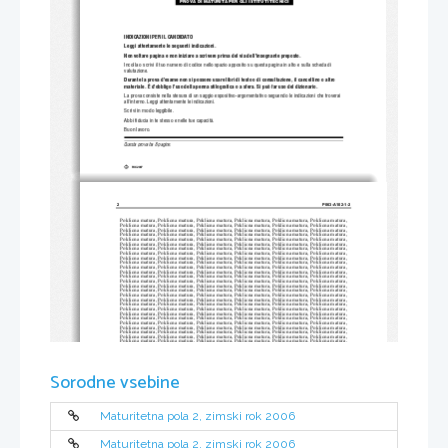
PROVA DI MATURITÀ PER GLI ISTITUTI TECNICI
INDICAZIONI PER IL CANDIDATO
Leggi attentamente le seguenti indicazioni.
Non voltare pagina e non iniziare a scrivere prima del via dell'insegnante preposto.
Incolla o scrivi il tuo numero di codice nello spazio ap
posito su questa pagina in alto e sulla scheda di
valutazione.
Durante la prova d'esame non si possono usare libri
 di testo o di consultazione, il cancellino o altro
materiale. È d'obbligo l'uso de
lla penna stilografica o a sfera. 
Si può far uso del dizionario.
La prova consiste nella stesura di un saggio espositivo-argomentativo
 seguendo le indicazioni che troverai
all'interno. Leggi attent
amente le indicazioni.
Scrivi in modo leggibile.
Abbi fiducia in te stesso e nelle tue capacità.
Buon lavoro.
Questa prova ha 8 pagine.
RIC 2007
C
2 
P063-A102-1-2 
Poklicna matura, Poklicna matura, Poklicna matura, Poklicna matura, Poklicna matura, Poklicna matura, 
Poklicna matura, Poklicna matura, Poklicna matura, Poklicna matura, Poklicna matura, Poklicna matura, 
Poklicna matura, Poklicna matura, Poklicna matura, Poklicna matura, Poklicna matura, Poklicna matura, 
Poklicna matura, Poklicna matura, Poklicna matura, Poklicna matura, Poklicna matura, Poklicna matura, 
Poklicna matura, Poklicna matura, Poklicna matura, Poklicna matura, Poklicna matura, Poklicna matura, 
Poklicna matura, Poklicna matura, Poklicna matura, Poklicna matura, Poklicna matura, Poklicna matura, 
Poklicna matura, Poklicna matura, Poklicna matura, Poklicna matura, Poklicna matura, Poklicna matura, 
Poklicna matura, Poklicna matura, Poklicna matura, Poklicna matura, Poklicna matura, Poklicna matura, 
Poklicna matura, Poklicna matura, Poklicna matura, Poklicna matura, Poklicna matura, Poklicna matura, 
Poklicna matura, Poklicna matura, Poklicna matura, Poklicna matura, Poklicna matura, Poklicna matura, 
Poklicna matura, Poklicna matura, Poklicna matura, Poklicna matura, Poklicna matura, Poklicna matura, 
Poklicna matura, Poklicna matura, Poklicna matura, Poklicna matura, Poklicna matura, Poklicna matura, 
Poklicna matura, Poklicna matura, Poklicna matura, Poklicna matura, Poklicna matura, Poklicna matura, 
Poklicna matura, Poklicna matura, Poklicna matura, Poklicna matura, Poklicna matura, Poklicna matura, 
Poklicna matura, Poklicna matura, Poklicna matura, Poklicna matura, Poklicna matura, Poklicna matura, 
Poklicna matura, Poklicna matura, Poklicna matura, Poklicna matura, Poklicna matura, Poklicna matura, 
Poklicna matura, Poklicna matura, Poklicna matura, Poklicna matura, Poklicna matura, Poklicna matura, 
Poklicna matura, Poklicna matura, Poklicna matura, Poklicna matura, Poklicna matura, Poklicna matura, 
Poklicna matura, Poklicna matura, Poklicna matura, Poklicna matura, Poklicna matura, Poklicna matura, 
Poklicna matura, Poklicna matura, Poklicna matura, Poklicna matura, Poklicna matura, Poklicna matura, 
Poklicna matura, Poklicna matura, Poklicna matura, Poklicna matura, Poklicna matura, Poklicna matura, 
Poklicna matura, Poklicna matura, Poklicna matura, Poklicna matura, Poklicna matura, Poklicna matura, 
Poklicna matura, Poklicna matura, Poklicna matura, Poklicna matura, Poklicna matura, Poklicna matura, 
Poklicna matura, Poklicna matura, Poklicna matura, Poklicna matura, Poklicna matura, Poklicna matura, 
Poklicna matura, Poklicna matura, Poklicna matura, Poklicna matura, Poklicna matura, Poklicna matura, 
Poklicna matura, Poklicna matura, Poklicna matura, Poklicna matura, Poklicna matura, Poklicna matura, 
Poklicna matura, Poklicna matura, Poklicna matura, Poklicna matura, Poklicna matura, Poklicna matura, 
Poklicna matura, Poklicna matura, Poklicna matura, Poklicna matura, Poklicna matura, Poklicna matura, 
Poklicna matura, Poklicna matura, Poklicna matura, Poklicna matura, Poklicna matura, Poklicna matura, 
Poklicna matura, Poklicna matura, Poklicna matura, Poklicna matura, Poklicna matura, Poklicna matura, 
Poklicna matura, Poklicna matura, Poklicna matura, Poklicna matura, Poklicna matura, Poklicna matura, 
Poklicna matura, Poklicna matura, Poklicna matura, Poklicna matura, Poklicna matura, Poklicna matura, 
Poklicna matura, Poklicna matura, Poklicna matura, Poklicna matura, Poklicna matura, Poklicna matura, 
Sorodne vsebine
Poklicna matura, Poklicna matura, Poklicna matura, Poklicna matura, Poklicna matura, Poklicna matura, 
Poklicna matura, Poklicna matura, Poklicna matura, Poklicna matura, Poklicna matura, Poklicna matura, 
Poklicna matura, Poklicna matura, Poklicna matura, Poklicna matura, Poklicna matura, Poklicna matura, 
Poklicna matura, Poklicna matura, Poklicna matura, Poklicna matura, Poklicna matura, Poklicna matura, 
Poklicna matura, Poklicna matura, Poklicna matura, Poklicna matura, Poklicna matura, Poklicna matura, 
Poklicna matura, Poklicna matura, Poklicna matura, Poklicna matura, Poklicna matura, Poklicna matura, 
Poklicna matura, Poklicna matura, Poklicna matura, Poklicna matura, Poklicna matura, Poklicna matura, 
Poklicna matura, Poklicna matura, Poklicna matura, Poklicna matura, Poklicna matura, Poklicna matura, 
Poklicna matura, Poklicna matura, Poklicna matura, Poklicna matura, Poklicna matura, Poklicna matura, 
Maturitetna pola 2, zimski rok 2006
Poklicna matura, Poklicna matura, Poklicna matura, Poklicna matura, Poklicna matura, Poklicna matura, 
Poklicna matura, Poklicna matura, Poklicna matura, Poklicna matura, Poklicna matura, Poklicna matura, 
Poklicna matura, Poklicna matura, Poklicna matura, Poklicna matura, Poklicna matura, Poklicna matura, 
Poklicna matura, Poklicna matura, Poklicna matura, Poklicna matura, Poklicna matura, Poklicna matura, 
Poklicna matura, Poklicna matura, Poklicna matura, Poklicna matura, Poklicna matura, Poklicna matura, 
Poklicna matura, Poklicna matura, Poklicna matura, Poklicna matura, Poklicna matura, Poklicna matura, 
Maturitetna pola 2, zimski rok 2006
Poklicna matura, Poklicna matura, Poklicna matura, Poklicna matura, Poklicna matura, Poklicna matura, 
Poklicna matura, Poklicna matura, Poklicna matura, Poklicna matura, Poklicna matura, Poklicna matura, 