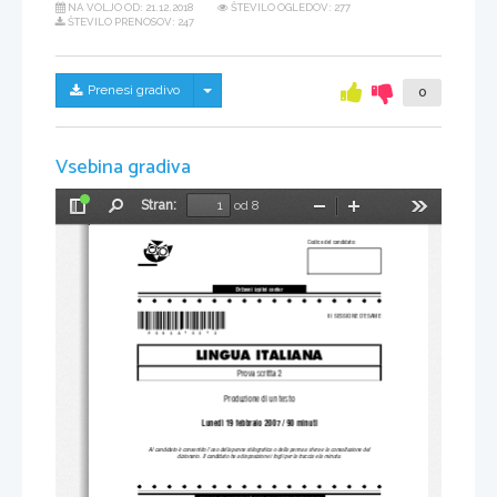
NA VOLJO OD:
21.12.2018
ŠTEVILO OGLEDOV: 277
ŠTEVILO PRENOSOV: 247
Skrij/prikaži meni
Prenesi gradivo
0
Vsebina gradiva
Stran:
od 8
Preklopi
Najdi
Pomanjšaj
Povečaj
Orodja
stransko
Codice del candidato:
vrstico
Dr`avni izpitni center
*P063A10212*
III SESSIONE D'ESAME
LINGUA ITALIANA
Prova scritta 2
Produzione di un testo
Lunedì 19 febbraio 2007 / 90 minuti
Al candidato è consentito l'uso de
lla penna stilografica o 
della penna a sfera e la consultazione del
dizionario. Il candidato ha a disposizione i fogli per la traccia e la minuta.