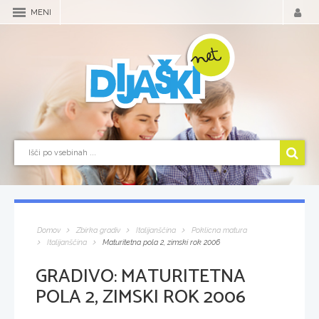
MENI
Domov
Zbirka gradiv
Italijanščina
Poklicna matura
Italijanščina
Maturitetna pola 2, zimski rok 2006
GRADIVO:
MATURITETNA
POLA 2, ZIMSKI ROK 2006