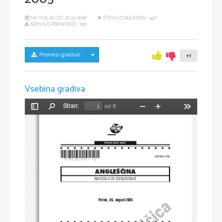
NA VOLJO OD:
21.12.2018
ŠTEVILO OGLEDOV: 457
ŠTEVILO PRENOSOV: 700
Skrij/prikaži meni
Prenesi gradivo
+1
Vsebina gradiva
Stran:
od 6
Preklopi
Najdi
Pomanjšaj
Povečaj
Orodja
stransko
vrstico
Dr`avni izpitni center
*P052A22113*
JESENSKI ROK
ANGLE[^INA
NAVODILA ZA OCENJEVANJE
 Petek, 26. avgust 2005