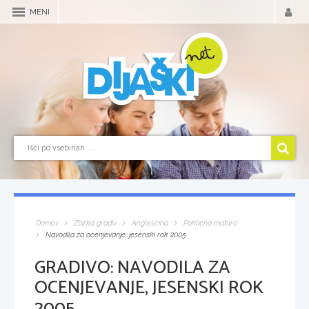
MENI
Domov
Zbirka gradiv
Angleščina
Poklicna matura
Navodila za ocenjevanje, jesenski rok 2005
GRADIVO:
NAVODILA ZA
OCENJEVANJE, JESENSKI ROK
2005