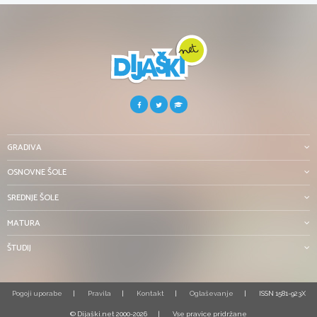
GRADIVA
OSNOVNE ŠOLE
SREDNJE ŠOLE
MATURA
ŠTUDIJ
Pogoji uporabe
Pravila
Kontakt
Oglaševanje
ISSN 1581-923X
© Dijaški.net 2000-2026
Vse pravice pridržane