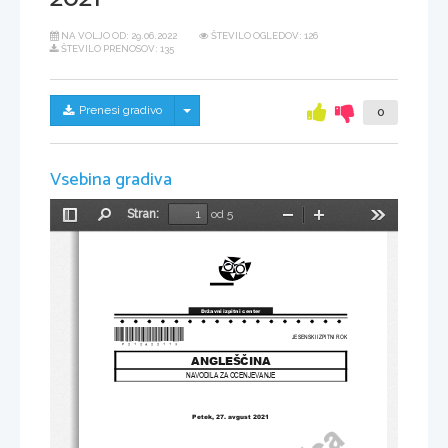
NA VOLJO OD:
29.06.2022
ŠTEVILO OGLEDOV: 126
ŠTEVILO PRENOSOV: 135
Skrij/prikaži meni
Prenesi gradivo
0
Vsebina gradiva
Stran:
od 5
Preklopi
Najdi
Pomanjšaj
Povečaj
Orodja
stransko
vrstico
Državni izpitni center
*
P212A22113*
JESENSKI IZPITNI ROK
ANGLEŠČINA
NAVODILA ZA OCENJEVANJE
Petek, 27. avgust 2021