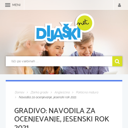
MENI
Domov
Zbirka gradiv
Angleščina
Poklicna matura
Navodila za ocenjevanje, jesenski rok 2021
GRADIVO:
NAVODILA ZA
OCENJEVANJE, JESENSKI ROK
2021