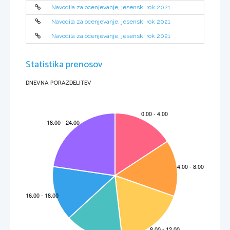
Navodila za ocenjevanje, jesenski rok 2021
Navodila za ocenjevanje, jesenski rok 2021
Navodila za ocenjevanje, jesenski rok 2021
Statistika prenosov
DNEVNA PORAZDELITEV
M212
-221-
1-4 
3 
IZPITNA POLA 1
 OR 
A) Bralno razumevanje
Prova n. 1
Vpr.
Točke
Rešitev
Dodatna navodila
V
1
1

Il giorno della Liberazione.
2
1

C
3
1

Racconta fatti e leggende.
4
1

lentezza
5
1

Quanto vogliono.
6
1

far rivivere il cantastorie
7
2
Za 
2 točki
je potreben popoln 

promozione del territorio

odgovor.
A
8
1

Guida turistica, performer, suonatore.
9
1
Za točko sta potrebna vsaj 2 

podatka.
più piccolo teatro del 
Mediterraneo
10
1
Upošteva se le popoln odgovor.

Tirare un freno.
11
1

F
12
1

sé stesso
13
1

F
14
1

V
15
1

1
6
Skupaj
Prova n. 2