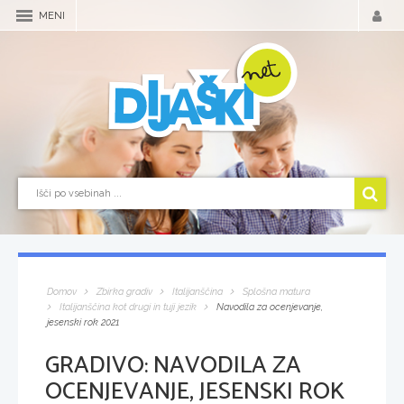
MENI
Domov
Zbirka gradiv
Italijanščina
Splošna matura
Italijanščina kot drugi in tuji jezik
Navodila za ocenjevanje,
jesenski rok 2021
GRADIVO:
NAVODILA ZA
OCENJEVANJE, JESENSKI ROK