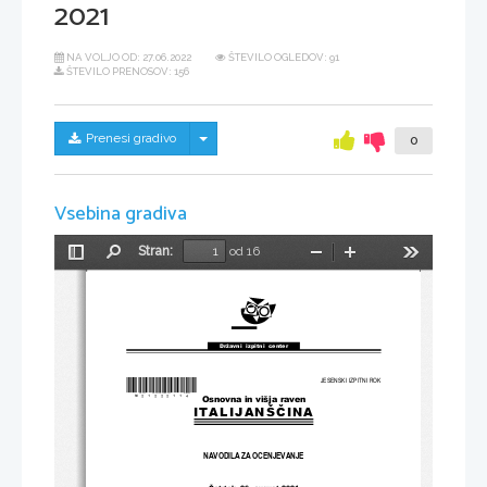
2021
NA VOLJO OD:
27.06.2022
ŠTEVILO OGLEDOV: 91
ŠTEVILO PRENOSOV: 156
Skrij/prikaži meni
Prenesi gradivo
0
Vsebina gradiva
Stran:
od 16
Preklopi
Najdi
Pomanjšaj
Povečaj
Orodja
stransko
vrstico
Državni  izpitni  center
*M21222114
*
JESENSKI IZPITNI ROK
Osnovna in višja raven
ITALIJANŠČINA
NAVODILA ZA OCENJEVANJE
Četrtek
, 26
. 
avgust 
2021