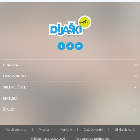
GRADIVA
OSNOVNE ŠOLE
SREDNJE ŠOLE
MATURA
ŠTUDIJ
Pogoji uporabe
Pravila
Kontakt
Oglaševanje
ISSN 1581-923X
© Dijaški.net 2000-2026
Vse pravice pridržane