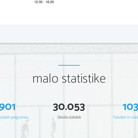
2 
 Izpitn a p ola  1 
A: BRALNO RAZUMEV ANJE 
1 t očko
Vsak odgov or je vr ede n 
.  
Pol ov ičn ih  vredn osti  ni.     
2.                    N A LOG A 
1.                 N A LOG A :                
KR ATKI ODGO VORI
malo statistike
They look li ke mod els 
In sea
Možno število točk: 8  
Možno
1. 
Fishin g (rods) / spl it ca ne (r ods) 
901
30.053
10
2.  
(At/On)  h is  websi te./(On  th e)  Intern et./( At)  
www.barde
r-rod.co.uk. 
3.                       Y ou ng./R ath er                       y o un g.                       
šolskih programov
število datotek
fakultet in viso
4.                       No.                       
5. 
Over a soft flame./One b y  
one./ Careful l y . /Pro perl y . 
Op.  sam o 50  ni  dovo lj)
6.  
ca  50./  Ab out  50.  (