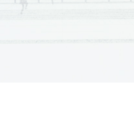
7. 
To season. / To dr y . 
8.                       Ev eni ng.                       /                       Ni ght.                        
NAVODIL A Z A OCENJEVANJE  1. N ALOGE: 
točk za sl ov ničn e na pake in  nepra vi ln o n apisa ne  besed
x
če se  z  nap ačnim z ap isom besede  spremeni njen  pomen,
x
ocenjev alci  bo do p o l astni   presoji up ošte val i  vse smiseln 
x
točkovniku, 
če kandidat  odg ov arja s cel im stavkom, bodo ocenjev a lci o 
x
če je odg ov or le  de lno  pra vi len,  kandida t ne  do bi  nob e 
x
1 5 (8 +  7) točk. 
Skupno je mož no d oseči 