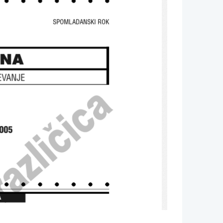
SPOMLADANSKI ROK
INA
EVANJE
2005
A