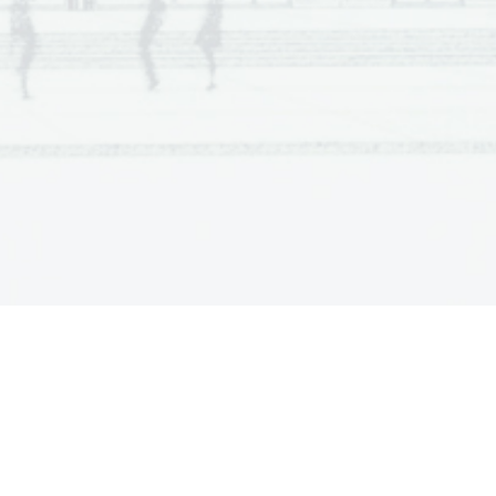
A 
7.
 e ne  odšte vamo, 
 je o dgo vor  nap ačen, 
o pra vi ln e od go vore,  ki niso na ve den i  v  
dgo vor spreje li,  če je pr av ile n, 
ne točke. 