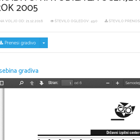
ROK 2005
NA VOLJO OD:
21.12.2018
ŠTEVILO OGLEDOV: 490
ŠTEVILO PRENOS
Skrij/prikaži meni
Prenesi gradivo
sebina gradiva
Stran:
od 6
Preklopi
Najdi
Nazaj
Naprej
Pomanjšaj
Povečaj
stransko
vrstico
Dr`avni izpitni center