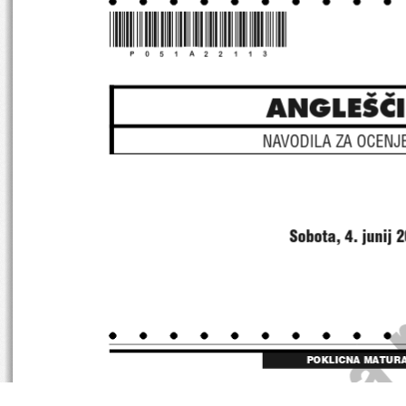
*P051A22113*
ANGLE[^
NAVODILA ZA OCENJ
 Sobota, 4. junij 
POKLICNA MATUR