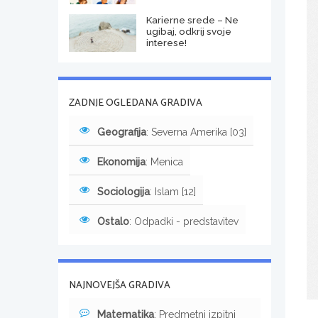
Karierne srede – Ne
ugibaj, odkrij svoje
interese!
ZADNJE OGLEDANA GRADIVA
Geografija
: Severna Amerika [03]
Ekonomija
: Menica
Sociologija
: Islam [12]
Ostalo
: Odpadki - predstavitev
NAJNOVEJŠA GRADIVA
Matematika
: Predmetni izpitni