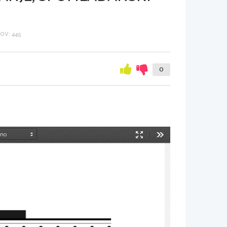
OV: 445
0
Način
Orodja
predstavitve