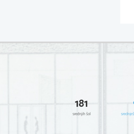
181
srednjih šol
srednje