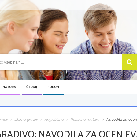
MATURA
ŠTUDIJ
FORUM
omov
Zbirka gradiv
Angleščina
Poklicna matura
Navodila za ocen
GRADIVO:
NAVODILA ZA OCENJEV