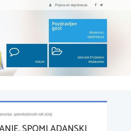
Prijava ali registracija
Pozdravljen
gost
PRIJAVA ALI
REGISTRACIJA
ISKALNIK ŠTUDIJSKIH
FORUM
PROGRAMOV
jevanje, spomladanski rok 2005
ANJE, SPOMLADANSKI