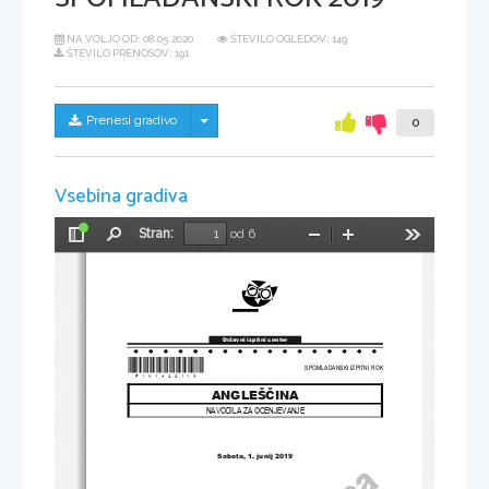
NA VOLJO OD:
08.05.2020
ŠTEVILO OGLEDOV: 149
ŠTEVILO PRENOSOV: 191
Skrij/prikaži meni
Prenesi gradivo
0
Vsebina gradiva
Stran:
od 6
Preklopi
Najdi
Pomanjšaj
Povečaj
Orodja
stransko
vrstico
Državni izpitni center
*P191A22113*
SPOMLADANSKI IZPITNI ROK
ANGLEŠČINA
NAVODILA ZA OCENJEVANJE
Sobota, 1. junij 2019