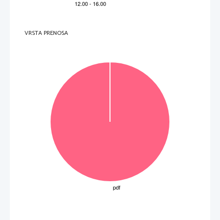
30

D
VRSTA PRENOSA