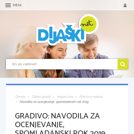
MENI
Domov
Zbirka gradiv
Angleščina
Poklicna matura
Navodila za ocenjevanje, spomladanski rok 2019
GRADIVO:
NAVODILA ZA
OCENJEVANJE,
SPOMLADANSKI ROK 2019