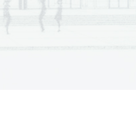
Za pravilno zaporedje 1 točka.
Za pravilno zaporedje 1 točka.
Za pravilno 
zaporedje 1 točka.
Za pravilno zaporedje 1 točka.
Za pravilno zaporedje 1 točka.
Za pravilno zaporedje 1 točka.
Za pravilno zaporedje 1 točka.
Upoštevamo vsako 
strokovno 
sprejemljivo rešitev.
tiska ...
a 
jica in 
anje 
k