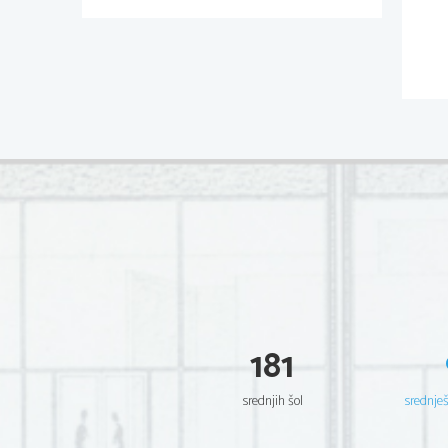
181
srednjih šol
srednje