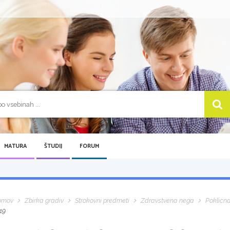
MATURA
ŠTUDIJ
FORUM
omov
Zbirka gradiv
Strokovni predmeti
Zdravstvena nega
Poklicn
19