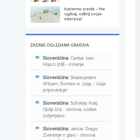
Karierne srede – Ne
ugibaj, odkrij svoje
interese!
ZADNJE OGLEDANA GRADIVA
Slovenščina
: Cankar, Ivan:
Hlapci [08] - mnenje
Slovenščina
: Shakespeare,
William: Romeo in Julija - Julija
pripoveduje
Slovenščina
: Sofoklej: Kralj
Ojdip [01] - obnova, osebe,
življenjepis
Slovenščina
: Jančar, Drago:
Zvenenje v glavi - obnova,