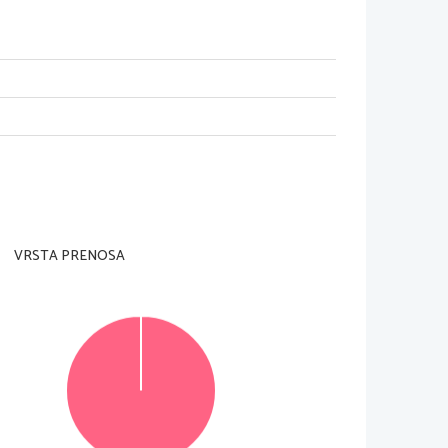
VRSTA PRENOSA
© Državni izpitni center
Vse pravice pridržane
.