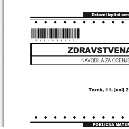
Državni izpitni cen
*P191S30113*
ZDRAVSTVEN
NAVODILA ZA OCENJ
Torek, 11. junij 
POKLICNA MATU