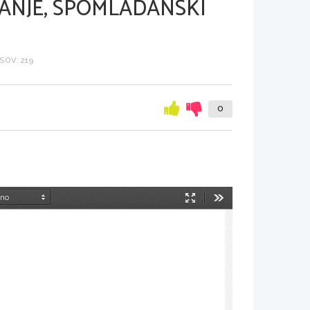
ANJE, SPOMLADANSKI
SOV: 219
0
Način
Orodja
predstavitve