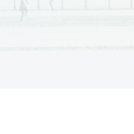
16
1
4, 2, 1, 3

17
1
3, 1, 2, 4

18
1
2, 1, 4, 3

19
1
4, 1, 3, 2

20
1
1, 3, 2, 4

21
1
3, 1, 2

22
1
2, 4, 3, 5, 1

23
1
sopor

24
1
tri
od:
 motnje v delovanju 
organov

oslabelost imunskega sistema

 pogostejše nalezljive bolezni

 pogostejša vnetna obolenja

izčrpanost, splošna telesna oslabelost

 slabše zdravljenje bolezni

 smrt 

 dehidracija

večje tveganje za nastanek razjede zaradi pri

25
1
povrhnja poškodba kože, pri kateri je vidn

odrgnina ali mehur
(poškodovani sta povrhn
usnjica)
26
1
tri od:
 redno izvajanje higiene ustne votline 
(umiv

zob, uporaba zobne prhe in zobne nitke)
krtačenje 
jezika s krtačko, strgalom za jezi

opustitev kajenja

 uporaba ustnih vod

