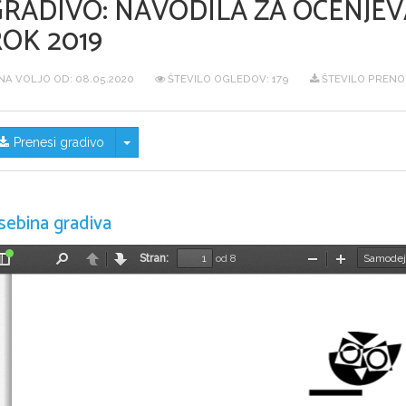
GRADIVO:
NAVODILA ZA OCENJEV
ROK 2019
NA VOLJO OD:
08.05.2020
ŠTEVILO OGLEDOV: 179
ŠTEVILO PRENO
Skrij/prikaži meni
Prenesi gradivo
sebina gradiva
Stran:
od 8
Preklopi
Najdi
Nazaj
Naprej
Pomanjšaj
Povečaj
stransko
vrstico