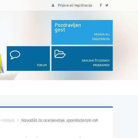
Prijava ali registracija
Pozdravljen
gost
PRIJAVA ALI
REGISTRACIJA
ISKALNIK ŠTUDIJSKIH
FORUM
PROGRAMOV
a matura
Navodila za ocenjevanje, spomladanski rok