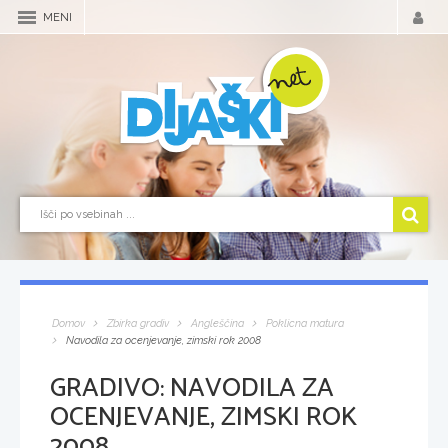
MENI
Domov
Zbirka gradiv
Angleščina
Poklicna matura
Navodila za ocenjevanje, zimski rok 2008
GRADIVO:
NAVODILA ZA
OCENJEVANJE, ZIMSKI ROK
2008