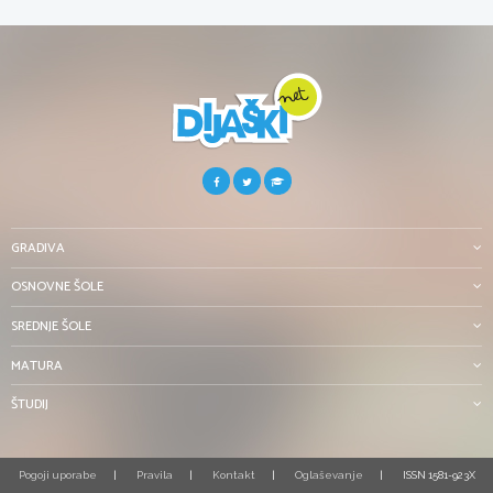
GRADIVA
OSNOVNE ŠOLE
SREDNJE ŠOLE
MATURA
ŠTUDIJ
Pogoji uporabe
Pravila
Kontakt
Oglaševanje
ISSN 1581-923X