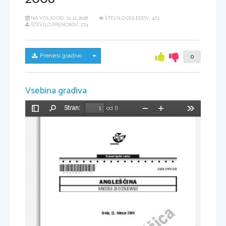
NA VOLJO OD:
21.12.2018
ŠTEVILO OGLEDOV: 472
ŠTEVILO PRENOSOV: 774
Skrij/prikaži meni
Prenesi gradivo
0
Vsebina gradiva
Stran:
od 6
Preklopi
Najdi
Pomanjšaj
Povečaj
Orodja
stransko
vrstico
Državni izpitni center
*P083A22113*
ZIMSKI IZPITNI ROK
ANGLEŠČINA
NAVODILA ZA OCENJEVANJE
Sreda, 11. februar 2009