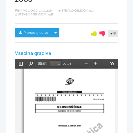
NA VOLJO OD:
21.12.2018
ŠTEVILO OGLEDOV: 921
ŠTEVILO PRENOSOV: 2588
Skrij/prikaži meni
Prenesi gradivo
+18
Vsebina gradiva
Stran:
od 13
Preklopi
Najdi
Pomanjšaj
Povečaj
Orodja
stransko
vrstico
Državni izpitni center
*P083A10113*
ZIMSKI IZPITNI ROK
SLOVENŠČINA
NAVODILA ZA OCENJEVANJE
Ponedeljek, 9. februar 2009