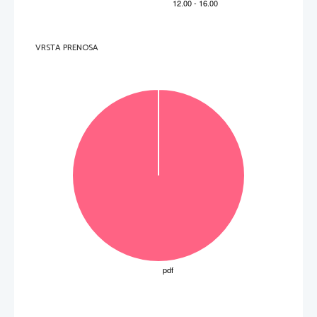
lani. / Lani je bila ustanovljena godba ljubljanskih 
1 za jezikovno pravilnost 
veteranov. / Godba ljubljanskih veteranov se je 
ustanovila lani. / Lani se je ustanovila godba 
ljubljanskih veteranov. 
22.   (brez   popravka)   
brez napak = 3 
3 
340 
1 napaka = 2 
(brez popravka)   
2 napaki = 1 
Upoštevamo tudi zapis: od 50 do 80. 
Napa
č
no: 50 do 80. 
80-
č
lanski 
Upoštevamo tudi na novo narejene 
VRSTA PRENOSA
135. 
napake. 
Upoštevamo samo rešitve, zapisane s števkami. 