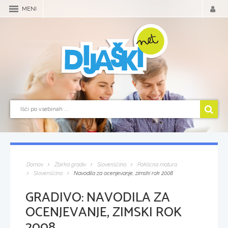
MENI
Domov
Zbirka gradiv
Slovenščina
Poklicna matura
Slovenščina
Navodila za ocenjevanje, zimski rok 2008
GRADIVO:
NAVODILA ZA
OCENJEVANJE, ZIMSKI ROK
2008