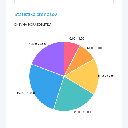
7. O vesolju
Statistika prenosov
DNEVNA PORAZDELITEV
Vesolje je nastalo pred 13,7 miljardami let, ko se je zgodil veliki pok. Po mnenju znanstvenikov 
naj bi se takoj po eksploziji izoblikovali čas, prostor in vsa snov, ki nas obdaja. 
Meritve razdalj 
med planeti so pokazale, da se vesolje širi.