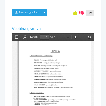
Skrij/prikaži meni
Prenesi gradivo
+9
Vsebina gradiva
Stran:
od 3
Preklopi
Najdi
Pomanjšaj
Povečaj
Orodja
stransko
vrstico
FIZIKA
1. Pomembna imena v astronomiji
TALES
 – Prvi je napovedal Sončev mrk 

ARISTOTEL
 – 
trdil je, da je Zemlja
okrogla

HIPARH
 – zvezde je razvrstil v razrede gl
ede na njihv sij

ERASTOTEN
 – izračunal je obseg zemlje

KLAVDIJ PTOLEMEJ
 – geocentrični sistem

NIKOLAJ KOPERNIK
 – heliocentični sistem

GALILEO GALILEI
 – prvi daljnogled (teleskop)

JOHANNES KEPLER
 – planeti se gibljejo po elipsah

ALBERT EINSTEIN
 – čas in prostor sta relativna

ISAAC NEWTON
 – gravitacijski zakon

NEIL ARMSTRONG 
IN 
BUZZ ALDRIN – 
prva človeka na Luni

2. Enote in razdalje...
ASTRONOMSKA ENOTA
 – je razdalja od Sonca do Zemlje, 

1 AE = 150.000.000 km
SVETLOBNO LETO
 – je razdalja, ki jo svetloba prepotuje v enem letu.

SVETLOBNA HITROST
 – 300.000 km/s

PARSEK
 – 206.000 astronomskih enot

METEOR 
– izvrta krater
