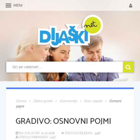
MENI
Domov
Zbirka gradiv
Astronomija
Snov, zapiski
Osnovni
pojmi
GRADIVO:
OSNOVNI POJMI
NA VOLJO OD:
21.12.2018
ŠTEVILO OGLEDOV: 3498
ŠTEVILO PRENOSOV: 4157