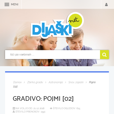
MENI
Domov
Zbirka gradiv
Astronomija
Snov, zapiski
Pojmi
[02]
GRADIVO:
POJMI [02]
NA VOLJO OD:
21.12.2018
ŠTEVILO OGLEDOV: 615
ŠTEVILO PRENOSOV: 1591