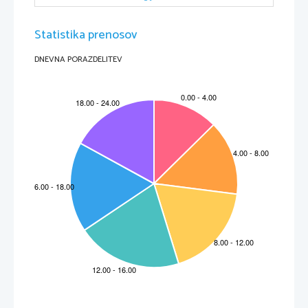
daljnogledom ga je odkril G. Galilej leta 1610; tudi planetoid.
Statistika prenosov
DNEVNA PORAZDELITEV
G
GALAKSIJA
- orjaška skupina od nekaj milijard  do več 100 milijard zvezd, plina in 
prahu , zaradi velikanske oddaljenosti vidna kot drobna puhasta megličasta 
nebesna tvorba (pega). Spiralnih galaksij je 75%, eliptičnih 20%, nepravilnih pa 
5%. Naša galaksija je spiralna, na zvezdnem nebu vidna kot Rimska  (Mlečna) 
cesta; galaksije se združujejo v jate galaksij.
GALILEJEVE LUNE
-4 največji Jupitrovi sateliti, Jo, Evropa, Ganimed in  Kalisto, ki 
jih je leta 1610z daljnogledom odkril Galilej.
GANIMED
-po velikosti največji od 4 Galilejevih Jupitrovih satelitov , ki jih je 
odkril G. Galilej  leta 1610; tudi mali planet.
GEOCENTRIČNI ALI PTOLEMAJEV SESTAV (SISTEM)
-napačni nauk, ki je veljal v 
starem in srednjem veku, da je nepremična Zemlja v središču vesolja , okrog nje 
pa krožijo Luna, Sonce, planeti in zvezde.
GLAVNE STRANI ALI SMERI (NEBA,OBZORJA)
-jug (južišče), sever (severišče), 
vzhod (vzhodišče) in zahod (zahodišče).
GRAVITACIJA
-lastnost telesa, da privlači drugo drugo.
GREENWIŠKI OBSERVATORIJ
-britanski svetovno znani astronomski observatorij, 
osnovan leta 1675; tam so določili začetni (greenwiški) poldnevnik.
H
HELIOCENTRIČNI ALI KOPERNIKOV SESTAV (SISTEM)
-nauk,po katerem je Zemlja 
eden od planetov, ki krožijo okrog Sonca, ki leži v središču Osončja.
HOROSKOP
-shematična predstavitev leg Sonca, Lune in planetov v zodiaku za 
določen kraj in čas.