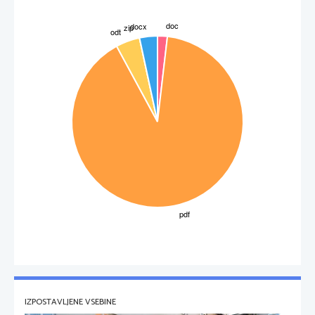
kovalentno polarno vezjo, z drugim pa z vodikovo vezjo. Vez nastopa 
v 
vodi
, 
amoniaku
, vodikovem floridu, kadar mešamo alkohol in vodo. 
Vodikova vez je 
najmočnejša izmed medmolekulskih vezi. Povzroča, da imajo snovi visoke 
temperature vrelišč. 
Parni tlak tekočin:
 tlak par na tekočino, ki so pri določeni temperaturi v ravnotežju s 
tekočo fazo.
Vrelišče:
 Temperatura vrelišča je T pri kateri parni tlak tekočine doseže 1,013bar.
Izparilna toplota:
toplota
, ki jo moramo pri stalnem 
tlaku
 dovesti enemu 
kilogramu
IZPOSTAVLJENE VSEBINE