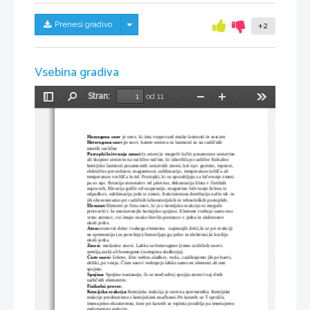
Skrij/prikaži meni
Prenesi gradivo
+2
Vsebina gradiva
Stran:
od 11
Preklopi
Najdi
Pomanjšaj
Povečaj
Orodja
stransko
vrstico
Homogena snov 
je snov, ki ima vsepovsod enake lastnosti in sestavo
Heterogena snov j
e snov, katere sestava in lastnosti so na različnih 
mestih različne
Postopki ločevanja zmesi:
Iz zmesi je mogoče ločiti posamezne sestavine
ali skupine sestavin na različne načine, ki izkoriščajo različne fizikalno 
kemijske lastnosti posameznih sestavnih zmesi, kot npr. gostoto, topnost, 
električno prevodnost, magnetnost, sublimacijo, temperaturo tališča ali 
temperaturo vrelišča in itd. Postopki, ki se uporabljajo za ločevan
je zmesi
pa so npr. flotacija mineralov od jalovine, dekantacija blata v čistilnih 
napravah, filtracija gošče od suspenzije, magnetno ločevanje železa iz 
odpadkov, sublimacija 
joda
 iz zmesi, frak
cionirana destilacija nafte idr. in
jih obravnavamo pri različnih laboratorijskih in tehnoloških postopkih. 
Element:
Element je čista
snov
, ki jo s kemijsko reakcijo ni mogoče 
pretvoriti v še enostavnejšo kemijsko 
spojino
. Element vsebuje samo eno 
vrsto 
atomov
, vsi imajo enako število 
protonov
 v jedru in 
elektronov
okoli jedra. 
Atom:
osnovni delec vsakega elementa.
 najmanjši delci,ki se pri reakciji 
ne spremenijo (se povežejo).Sestavljajo ga jedro in elektroni,ki krožijo 
okoli jedra.
Zmesi:
 mešanice snovi. Lahko so heterogene (zmes različnih snovi-
zemlja,zrak) ali homogene (raztopina sladkorja).
Čiste snovi:
 železo, živo srebro,sladkor, voda...razlikujemo jih po barvi, 
obliki, po vonju. Čiste snovi vsebujejo lahko samo 
en 
element
 ali eno 
spojino.
Spojina
: Spojine nastanejo, če se med seboj spojijo 
atomi
 vsaj dveh 
različnih elementov. 
Fizikalni proces:
Kemijska reakcija:
Kemijska reakcija je snovna sprememba. Kemijske 
reakcije predstavimo s kemijskimi enačbami.Pri katerih se T sprošča, 
imenujemo eksotermne, tiste pri katerih se toplota porablja pa imenujemo
endotermne reakcije.