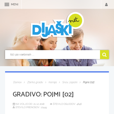
MENI
Domov
Zbirka gradiv
Kemija
Snov, zapiski
Pojmi [02]
GRADIVO:
POJMI [02]
NA VOLJO OD:
21.12.2018
ŠTEVILO OGLEDOV: 4846
ŠTEVILO PRENOSOV: 12449