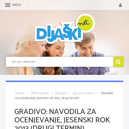
MENI
Domov
Zbirka gradiv
Biologija
Splošna matura
Navodila
za ocenjevanje, jesenski rok 2013 (drugi termin)
GRADIVO:
NAVODILA ZA
OCENJEVANJE, JESENSKI ROK
2013 (DRUGI TERMIN)