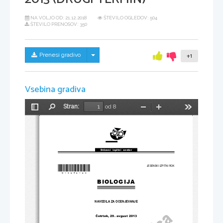
NA VOLJO OD:
21.12.2018
ŠTEVILO OGLEDOV: 504
ŠTEVILO PRENOSOV: 350
Skrij/prikaži meni
Prenesi gradivo
+1
Vsebina gradiva
Stran:
od 8
Preklopi
Najdi
Pomanjšaj
Povečaj
Orodja
stransko
vrstico
Državni  izpitni  center
*M13242123*
JESENSKI IZPITNI ROK
BIOLOGIJA
NAVODILA ZA OCENJEVANJE
Četrtek
, 29. 
avgust 
2013