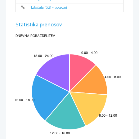
Izločala [02] - bolezni
Iz beljakovinskega in nebeljakovinskega dela

encim in molekula, kot ključ in ključavnica,

spojina na katero deluje encim je substrat.

Statistika prenosov
DNEVNA PORAZDELITEV