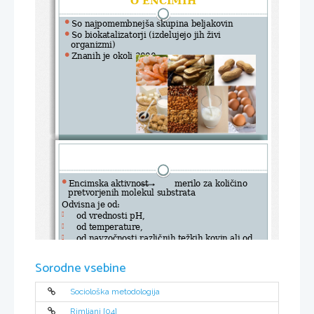
So najpomembnejša skupina beljakovin

So biokatalizatorji (izdelujejo jih živi 

organizmi)
Znanih je okoli 3000.

Encimska aktivnost          merilo za količino 

pretvorjenih molekul substrata
Odvisna je od:
od vrednosti pH,

od temperature,

od navzočnosti različnih težkih kovin ali od 

oksidacijskih snovi.
Sorodne vsebine
Sociološka metodologija
Rimljani [04]
ZGRADBA ENCIMA