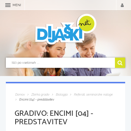
MENI
Domov
Zbirka gradiv
Biologija
Referati, seminarske naloge
Encimi [04] - predstavitev
GRADIVO:
ENCIMI [04] -
PREDSTAVITEV