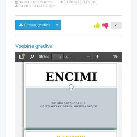
NA VOLJO OD:
21.12.2018
ŠTEVILO OGLEDOV: 804
ŠTEVILO PRENOSOV: 1542
Skrij/prikaži meni
Prenesi gradivo
-1
Vsebina gradiva
Stran:
od 7
Preklopi
Najdi
Pomanjšaj
Povečaj
Orodja
stransko
vrstico
ENCIMI
ŠOLSKO LETO: 2011/12
OŠ BELOKRANJSKEGA ODREDA SEMIČ
O ENCIMIH