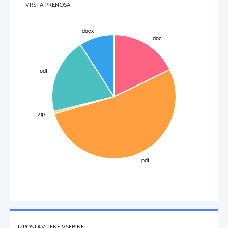
Da se neko živo bitje spremeni v fosil ali kamnino, mini precej časa. To 
VRSTA PRENOSA
pomeni nekaj milijonov let. Takemu pojavu pravimi 
fosilizacija
 ali 
okamnitev in je izrazito naključen proces. Ko živa bitja umrejo, začnejo 
razpadati ali gniti. Trdi deli rastlin in živali pa razpadejo kasneje kot mehko
tkivo. Tudi če razpadajo počasneje jih živali, veter, voda raznesejo. Da se 
lahko neko umrlo živo bitje fosilizira, morajo potoniti v usedlino, še preden 
razpadejo. Najugodneje je če se ostanek živega bitja usede v usedlino ali 
sediment, ki je zgrajen iz peska in blata, ki ga nanese voda. Nekateri fosili 
se čez čas raztopijo, druge pa uničita kemični procesi ali pa visoka 
temperatura in pritisk.
Primer fosilizacije:
Dagnja
- klapavica
3
IZPOSTAVLJENE VSEBINE