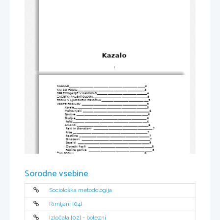
Kazalo
1
KAZALO__________________________________________________2
KAJ SO FOSILI____________________________________________3
SPREMINJANJE V KAMNINO_________________________________4
ZAČETKI PALENTOLOGIJ____________________________________5
FOSILI V LJUDSKEM IZROČILU_______________________________5
VRSTE FOSILOV ___________________________________________5
        Korale________________________________________________5
        Mahovnjaki ____________________________________________6
        Spužve _______________________________________________6
        Školjke_______________________________________________6
         Polži_________________________________________________6
        Amoniti _______________________________________________6
         Raki in škorpijoni  _______________________________________7
         Ribe _________________________________________________7
         Rastline  ______________________________________________7
         Dinozavri  _____________________________________________7
         Sesalci  _______________________________________________8
         Človeški fosili  __________________________________________8
         Fosilna goriva  __________________________________________8
ŽIVI FOSILI_______________________________________________8
         Ginko_________________________________________________9
         Resoplavutarica _________________________________________9
         Okapi  ________________________________________________9
         Ostvar ________________________________________________9
Sorodne vsebine
         Navtilus_______________________________________________10
         Tautara _______________________________________________10
PRIPOMOČKI ZA ZBIRANJE FOSILOV____________________________10
VIRI IN LITERATURA_________________________________________11
Sociološka metodologija
Rimljani [04]
Izločala [02] - bolezni