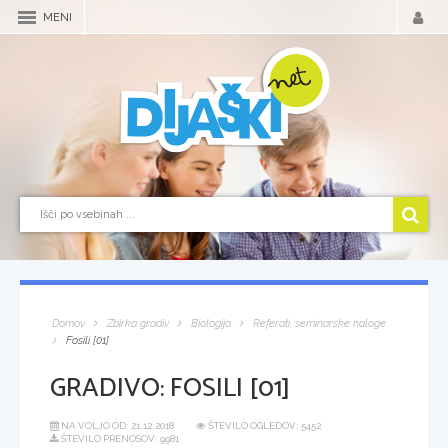
MENI
Domov
Zbirka gradiv
Biologija
Referati, seminarske naloge
Fosili [01]
GRADIVO:
FOSILI [01]
NA VOLJO OD:
21.12.2018
ŠTEVILO OGLEDOV: 5452
ŠTEVILO PRENOSOV: 9981