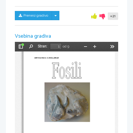
Skrij/prikaži meni
Prenesi gradivo
+21
Vsebina gradiva
Stran:
od 9
Preklopi
Najdi
Pomanjšaj
Povečaj
Orodja
stransko
vrstico
SEMINARSKA IZ BIOLOGIJE