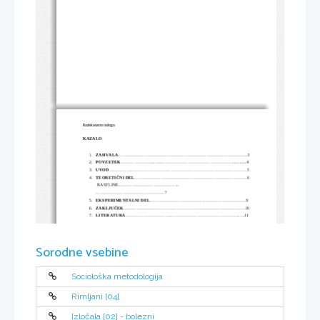
Raziskovana naloga
KAZALO
1.
ZAHVALA
........................................................................................3
2.
POVZETEK
..........................................................................................4
3.
UVOD
..............................................................................................5
4.
TEORETIČNI DEL
.............................................................................6
 RASTLINE..........................................
...............................................7
5.
EKSPERIMENTALNI DEL
..................................................................9
6.
ZAKLJUČEK
...................................................................................10
7.
LITERATURA
..................................................................................11
Sorodne vsebine
Sociološka metodologija
Rimljani [04]
Izločala [02] - bolezni