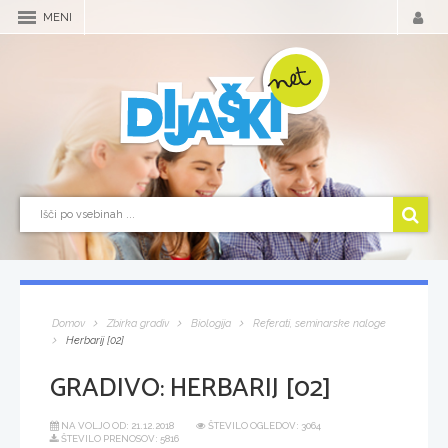
MENI
Domov
Zbirka gradiv
Biologija
Referati, seminarske naloge
Herbarij [02]
GRADIVO:
HERBARIJ [02]
NA VOLJO OD:
21.12.2018
ŠTEVILO OGLEDOV: 3064
ŠTEVILO PRENOSOV: 5816