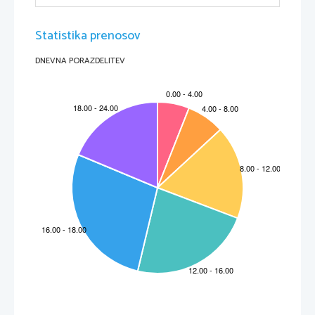
Statistika prenosov
DNEVNA PORAZDELITEV
Stran 
2
Raziskovana naloga
Zahvala
Rad bi se zahvalil mentorici Dariji Užmah, ker mi je pripravila literaturo in je bila pripravljen 
podati svoja mnenja o temi. Hvala, naučil sem se veliko novega.