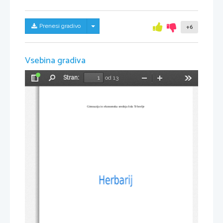
Skrij/prikaži meni
Prenesi gradivo
+6
Vsebina gradiva
Stran:
od 13
Preklopi
Najdi
Pomanjšaj
Povečaj
Orodja
stransko
vrstico
Gimnazija in ekonomska srednja šola Trbovlje