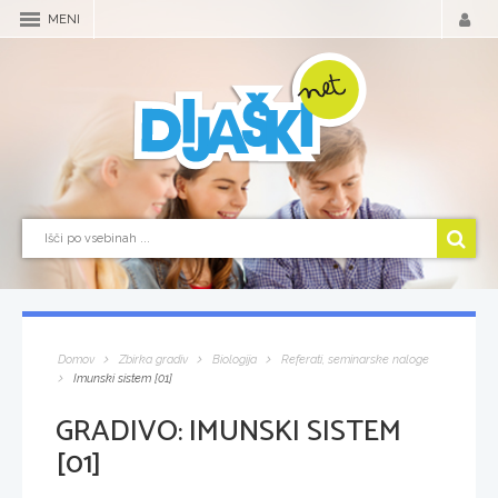
MENI
Domov
Zbirka gradiv
Biologija
Referati, seminarske naloge
Imunski sistem [01]
GRADIVO:
IMUNSKI SISTEM
[01]