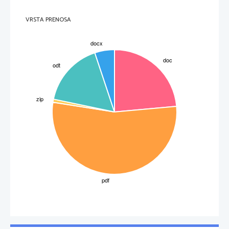
 2 Bolezni imunskega sistema
    Obstajata dve vrsti bolezni imunskega sistema: pri alergijah in avtoimunskih boleznih so 
reakcije imunskega sistema pretirane, pri imunsko oslabljenih boleznih pa je sistem prešibak, 
VRSTA PRENOSA
da bi se lahko boril z organizmi, ki ga ogrožajo. 
    ALERGIJA: imunski sistem je preobčutljiv, zato neustrezno reagira na snovi, ki pri večini 
ljudi ne povzročajo večjih težav. Te snovi so imenovane alergeni in jih lahko vdahnemo, 
pojemo ali pa pridejo v stik z našo kožo. Alergeni izzovejo alergični odgovor (npr. seneni 
nahod, astma ali izpuščaj). Mnogo ljudi je alergičnih na jajca, mleko in nekatere žitarice.
    AVTOIMUNSKE BOLEZNI: Včasih sistem ne tvori protiteles zoper bakterije in druge 
mikroorganizme, pač pa napada lastna tkiva. Ta zmotni napad je lahko usmerjen proti 
1
 Imunski sistem: je telesni sistem, ki je zadolžen, da brani telo pred tujki in boleznimi
2
 Limfociti: krvne celice, ki sodelujejo pri obrambi telesa
3
 Avtoimunske bolezni: to so bolezni, ko se telo začne braniti pred lastnimi celicami