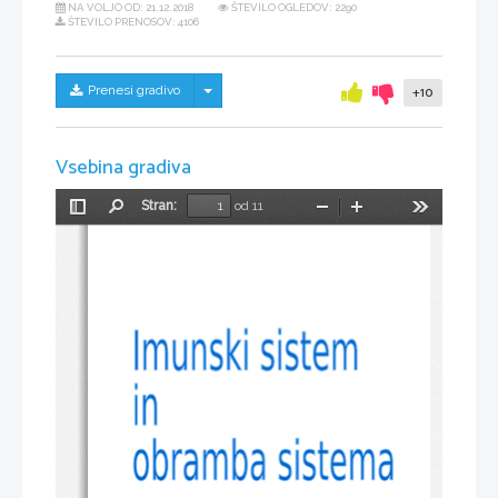
NA VOLJO OD:
21.12.2018
ŠTEVILO OGLEDOV: 2290
ŠTEVILO PRENOSOV: 4106
Skrij/prikaži meni
Prenesi gradivo
+10
Vsebina gradiva
Stran:
od 11
Preklopi
Najdi
Pomanjšaj
Povečaj
Orodja
stransko
vrstico