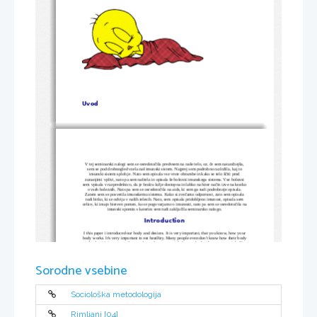
Uvod
V tej seminarski nalogi sem se osredotočila predvsem na naše telo, oz. če sem natančnejša,
sem se pod drobnogled vzela naš imunski sistem. Najprej sem podrobno razložila, kaj to
imunski sistem sploh je. Nato sem opisala vse vrste obrambe in kako se telo ščiti pred
zunanjimi vplivi, nato pa sem naštela in opisala še bolezni imunskega sistema. Vse bolezni
sem vpisala v razpredelnico, da je bralcu lažje dostopna in lahko na hiter način izve na kratko
o vseh boleznih. Nato pa sem se osredotočila na aids, ki sem ga tudi podrobneje opisala.
Zatem sem se posvetila imunskemu sistemu. Kako si zvečamo odpornost, zato sem opisala
tudi bitko, ki se odvija v naših telesih. Nato, sem opisala pridobljeno imunost, opisala sem
celice, ki imajo bistven pomen, ko se pogovarjamo o imunosti, nato pa sem se osredotočila na
imunski spomin s katerim sem tudi zaključila seminarsko nalogo. 
Introduction
I this paper i introduced our body and desices. It is very important, that you know, how your
body works. It's very important to eat heatlhty. Many people even don't know how their body
works, but it's important, that you know, how you can help your body when you are sick. You
have to sleep a lot, drink a lot of tea of water. You have to take medicine and don't go to
school or to work. And, i decided to discribed aids too. It's the most dangerous desices in this
world. You can get it almost in every contry, but there are some ways, that you can get it,
Sorodne vsebine
even it people think, they will get it. So, i hope you will know something new. 
Sociološka metodologija
Rimljani [04]