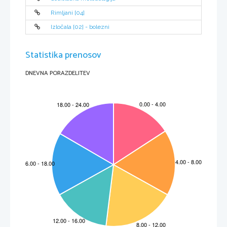
Rimljani [04]
Izločala [02] - bolezni
Ukrepanje
Preventivno: na neporaščene površine 

Statistika prenosov
posadimo domorodne rastline, pazimo 
pri oranju, rastline zažgemo, obveščanje 
ljudi
DNEVNA PORAZDELITEV
Kurativno: čistilne akcije, aktivno 

odstranjevanje, pesticidi