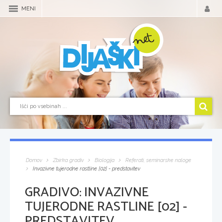
MENI
Domov
Zbirka gradiv
Biologija
Referati, seminarske naloge
Invazivne tujerodne rastline [02] - predstavitev
GRADIVO:
INVAZIVNE
TUJERODNE RASTLINE [02] -
PREDSTAVITEV