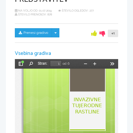
NA VOLJO OD:
01.07.2019
ŠTEVILO OGLEDOV: 277
ŠTEVILO PRENOSOV: 878
Skrij/prikaži meni
Prenesi gradivo
+1
Vsebina gradiva
Stran:
od 6
Preklopi
Najdi
Pomanjšaj
Povečaj
Orodja
stransko
vrstico
INVAZIVNE 
TUJERODNE 
RASTLINE