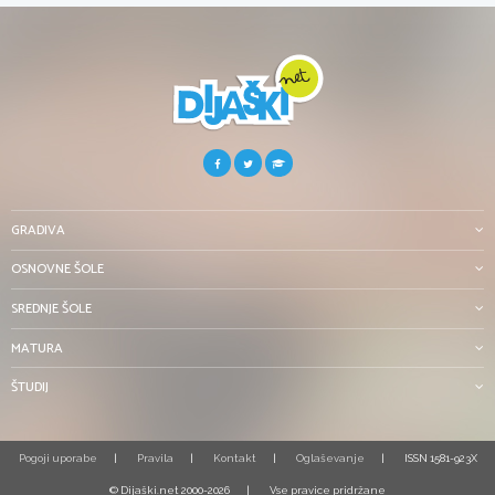
GRADIVA
OSNOVNE ŠOLE
SREDNJE ŠOLE
MATURA
ŠTUDIJ
Pogoji uporabe
Pravila
Kontakt
Oglaševanje
ISSN 1581-923X
© Dijaški.net 2000-2026
Vse pravice pridržane