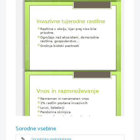
Invazivne tujerodne rastline
Rastline v okolju, kjer prej niso bile 

prisotne.
Ogrožajo naš ekosistem, domorodne 

rastline, gospodarstvo...
Grožnja biotski pestrosti

Vnos in razmnoževanje
Namernen in nenameren vnos

1% rastlin postane invazivnih

Lovci, čebelarji

Pandorina skrinjica

Razmnoževanje: veter, ptice, druge 

živali, ljudje, voda...
Sorodne vsebine
Sociološka metodologija