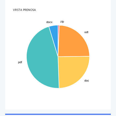

ZMRZOVANJE ŽIVIL  
VRSTA PRENOSA
S tem, da živila zamrzujemo, znatno zadržujemo ali popolnoma zaustavimo vse biokemične 
in encimatske spremembe v njih ter delovanje vseh mikroorganizmov. Ne smemo pa pozabiti,
da pri tem klice ne poginejo in da zadobi večina mikroorganizmov ponovno svojo življensko 
silo, če se živilo zopet segreje na sobno temperaturo.