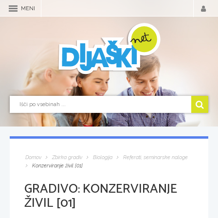
MENI
Domov
Zbirka gradiv
Biologija
Referati, seminarske naloge
Konzerviranje živil [01]
GRADIVO:
KONZERVIRANJE
ŽIVIL [01]