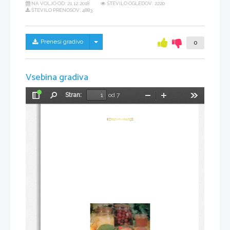
NA VOLJO OD:
21.12.2018
ŠTEVILO OGLEDOV: 2220
ŠTEVILO PRENOSOV: 4883
Skrij/prikaži meni
Prenesi gradivo
0
Vsebina gradiva
Stran:
od 7
Preklopi
Najdi
Pomanjšaj
Povečaj
Orodja
stransko
vrstico