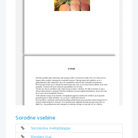
UVOD
Živilsko predelovalna industrija nam ponuja vedno več konzerviranih živil. Na voljo nam je 
bogata izbira sadnih, zelenjavnih in mesnih konzerv. Mnogi izmed teh izdelkov so se v 
gospodinjstvih tako udomačili, da so že pomemben sestavni del vsakodnevne prehrane. 
Povsem upravičeno pa je domače konzerviranje tam, kjer so na voljo lastni pridelki, ki bi sicer
propadli, v konzervah pa so smoteno porazdeljeni na vse leto. 
Včasih nas silijo k predelavi tudi zdravstvene razmere v družini. Pri hiši je bolnik, ki mora 
uživati dietno hrano z omejeno količino sladkorja oziroma ogljikovih hidratov ali pa brez soli 
ali ne sme uživati kupljenih konzerv.
Tudi nabiralci imajo svojo besedo. Od zgodnjih jagod in smrekovih vršičkov pa do poznih 
jesenskih gob in rdeče jerebike, vse se zvrsti v njihovih kozarcih.
Pravi preobrat v prehrani predvsem kmečkega prebivalstva pa je prineslo konzerviranje živil v
zamrzovalnih skrinjah in omarah, ki je obenem tudi najboljša metoda ohranjevanja živil za 
daljši čas. Gospodinjstvom tudi omogoča, da skuhajo zalogo za tiste dni, ko so z delom 
preobremenjene, ker lahko zamrzujejo tudi že pripravljene jedi.
Načinov konzerviranja je veliko; ampak tukaj, bodo predstavljene najbolj osnovne.
Sorodne vsebine
METODE  KONZERVIRANJA 
Sociološka metodologija
S konzerviranjem hočemo preprečiti v živilu proces fermentacije pod vplivom encimov in 
preprečiti razvoj mikroorganizmov. Vedno ne gre za to, da bi popolnoma uničili vse 
mikroorganizme, temveč hotemo le zaustaviti njihov nadaljnji razvoj. Včasih izkoriščano 
nasprotja med posameznimi mikroorganizmi. Mlečne kisline in ocetno kisle bakterije 
Rimljani [04]
mnogokrat uporabimo kot zaščitnike pred gnilobnimi bakterijami (npr. testu dodajamo kislo 