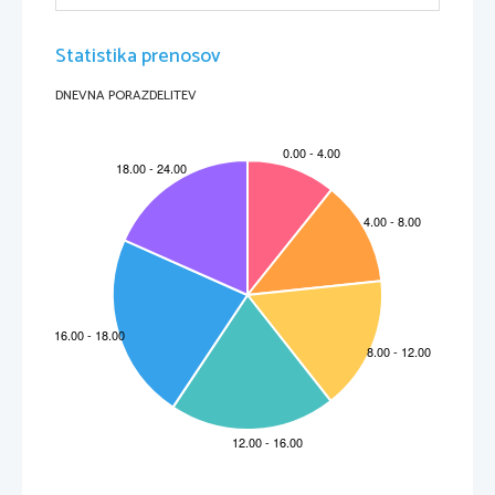
Kranjska čebela je umirjena pasma, namenjena pridobivanju
medu
in drugih čebeljih 
pridelkov v gosto naseljenih območjih. Od ostalih podvrst medonosnih čebel se loči tako po 
zunanjih lastnostih kot tudi po vedenjskih lastnostih.
Posebnosti v zunanjem izgledu
Statistika prenosov
vitko telo

temno rjava barva obročkov zadka

sive dlačice na zadku

DNEVNA PORAZDELITEV
Slabosti za čebelarstvo
pogosto
rojenje

slabša izdelava
voska
