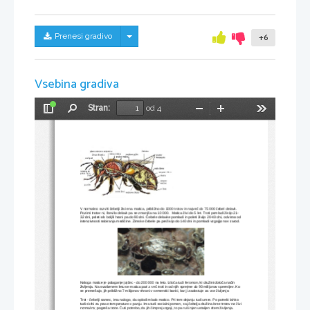
Skrij/prikaži meni
Prenesi gradivo
+6
Vsebina gradiva
Stran:
od 4
Preklopi
Najdi
Pomanjšaj
Povečaj
Orodja
stransko
vrstico
V normalno razviti čebelji živi ena matica, približno do 1000 trotov in največ do 75 000 čebel delavk. 
Pozimi trotov ni, število delavk pa se zmanjša na 10 000.
 Matica živi do 5 let. Troti pomladi živijo 21-
32 dni, poleti ob boljši hrani pa do 90 dni. Čebele delavke pomladi in poleti živijo 20-40 dni, odvisno od
intenzivnosti nabiranja medičine. Zimske čebele pa preživijo do 140 dni in pomladi vzgojijo nov zarod.
Naloga matice je polaganje jajčec - do 200 000 na leto. Izloča tudi feromon, ki družini določa način 
življenja. Na svatbenem letu se matica pari z več troti in od njih sprejme do 90 milijonov spermijev. Ko 
se premešajo, jih približno 7 milijonov shrani v semenski banki, kar ji zadostuje za vse življenje.
Trot - čebelji samec, ima nalogo, da oplodi mlado matico. Pri tem dejanju tudi umre. Po potrebi lahko 
tudi skrbi za pravo temperaturo v panju. Ima tudi socialni pomen, saj čebelja družina brez trotov ne živi
normalno; pogreša trote. Čuti potrebo, da jih čimprej vzgoji, to pa ruši njen ustaljen ritem življenja.