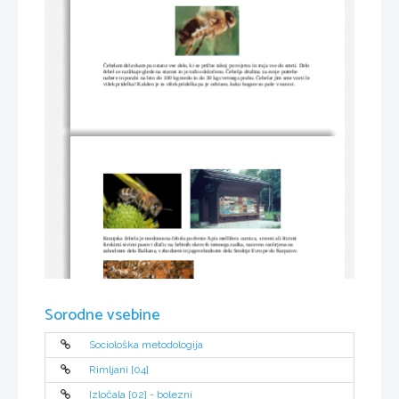
Čebelam delavkam pa ostane vse delo, ki se prične takoj po rojstvu in traja vse do smrti. Delo 
čebel se razlikuje glede na starost in je točno določeno. Čebelja družina za svoje potrebe 
nabere in porabi na leto do 100 kg medu in do 30 kg cvetnega prahu. Čebelar jim sme vzeti le 
višek pridelka! Kakšen je ta višek pridelka pa je odvisno, kako bogate so paše v naravi.
Kranjska čebela je 
medonosna čebela podvrste Apis mellifera carnica, s tremi ali štirimi 
širokimi sivimi pasovi dlačic na hrbtnih okrovih temnega zadka, naravno razširjena na 
zahodnem delu Balkana, vzhodnem in jugovzhodnem delu Srednje Evrope do Karpatov.
Sorodne vsebine
Sociološka metodologija
Rimljani [04]
Izločala [02] - bolezni