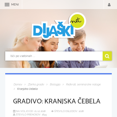
MENI
Domov
Zbirka gradiv
Biologija
Referati, seminarske naloge
Kranjska čebela
GRADIVO:
KRANJSKA ČEBELA
NA VOLJO OD:
21.12.2018
ŠTEVILO OGLEDOV: 1028
ŠTEVILO PRENOSOV: 1845