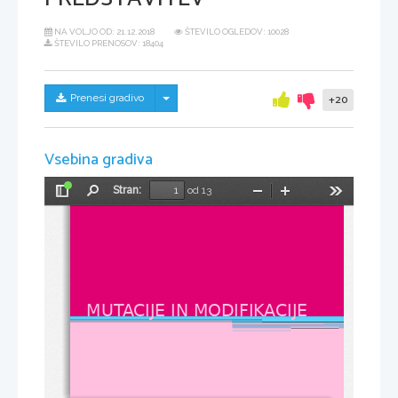
NA VOLJO OD:
21.12.2018
ŠTEVILO OGLEDOV: 10028
ŠTEVILO PRENOSOV: 18404
Skrij/prikaži meni
Prenesi gradivo
+20
Vsebina gradiva
Stran:
od 13
Preklopi
Najdi
Pomanjšaj
Povečaj
Orodja
stransko
vrstico
MUTACIJE IN MODIFIKACIJE