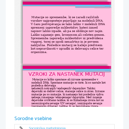
Mutacije so spremembe, ki se zaradi različnih 
vzrokov najpogosteje pojavljajo na molekuli DNA. 
V času podvojevanja se tako lahko v molekuli DNA 
spremeni zaporedje nukleotidov, kateri izmed 
zapisov lahko izpade, ali pa se oblikuje nov zapis. 
Lahko zajamejo gen, kromosom ali celoten genom. 
Sprememba zaporedja nukleotidov ni predvidena 
vnaprej, torej se zgodi nenačrtno in je povsem 
naključna. Posledice mutacij se kažejo predvsem 
kot nepravilnosti v zgradbi in delovanju celice ter 
organizma.
VZROKI ZA NASTANEK MUTACIJ
Mutacije so lahko spontane ali izzvane spremembe v 
molekuli DNA. Spontane mutacije so tiste, ki so nastale kot 
posledica delovanja 
nekaterih notranjih
(endogenih) dejavnikov. Takšni 
dejavniki so delitev celice, staranje celice in stres. Izzvane 
mutacije pa so mutacije, ki nastanejo kot posledica vpliva 
nekega zunanjega (eksogenega) dejavnika. Med zunanje 
dejavnike uvrščamo takšne, ki so fizikalnega izvora kot so 
neionizirajoče sevanje (UV sevanje), ionizirajoče sevanje 
(rentgensko slikanje), takšne, ki so kemijskega izvora 
(pesticidi) in takšne, ki so biološkega izvora (virusi).
Sorodne vsebine
Sociološka metodologija