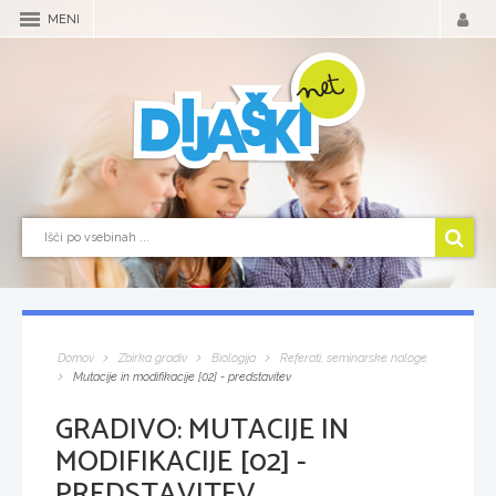
MENI
Domov
Zbirka gradiv
Biologija
Referati, seminarske naloge
Mutacije in modifikacije [02] - predstavitev
GRADIVO:
MUTACIJE IN
MODIFIKACIJE [02] -
PREDSTAVITEV