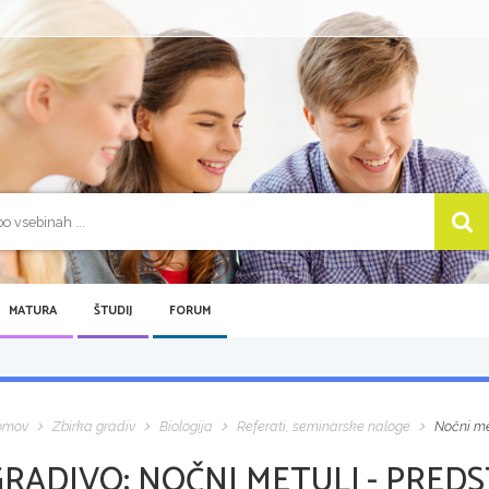
MATURA
ŠTUDIJ
FORUM
omov
Zbirka gradiv
Biologija
Referati, seminarske naloge
Nočni me
GRADIVO:
NOČNI METULJ - PRED