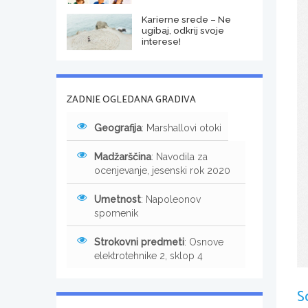
Karierne srede – Ne
ugibaj, odkrij svoje
interese!
ZADNJE OGLEDANA GRADIVA
Geografija
: Marshallovi otoki
Madžarščina
: Navodila za
ocenjevanje, jesenski rok 2020
Umetnost
: Napoleonov
spomenik
Strokovni predmeti
: Osnove
elektrotehnike 2, sklop 4
S