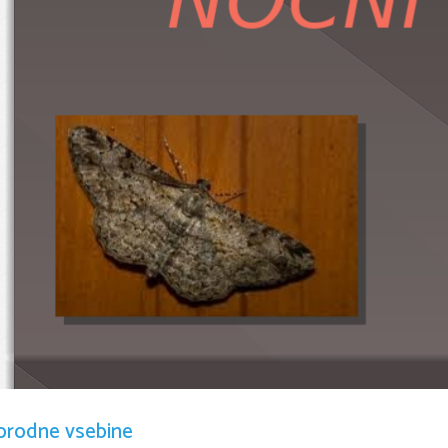
Poznamo  150.000 vrst.

orodne vsebine