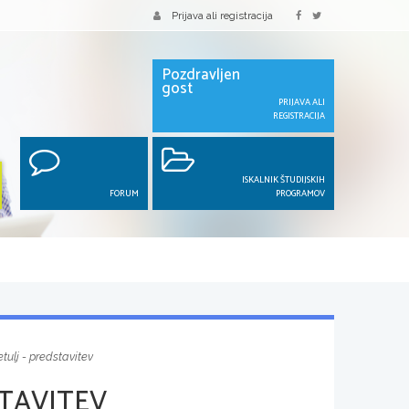
Prijava ali registracija
Pozdravljen
gost
PRIJAVA ALI
REGISTRACIJA
ISKALNIK ŠTUDIJSKIH
FORUM
PROGRAMOV
tulj - predstavitev
STAVITEV