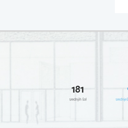
181
srednjih šol
srednje