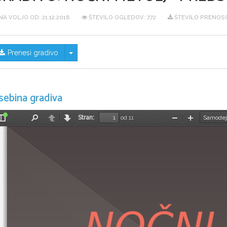
NA VOLJO OD:
21.12.2018
ŠTEVILO OGLEDOV: 772
ŠTEVILO PRENOSO
Skrij/prikaži meni
Prenesi gradivo
sebina gradiva
Stran:
od 11
Preklopi
Najdi
Nazaj
Naprej
Pomanjšaj
Povečaj
stransko
vrstico
NOČNI 