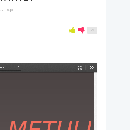
V: 1640
-1
Način
Orodja
predstavitve
 METULJ