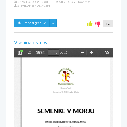
NA VOLJO OD:
21.12.2018
ŠTEVILO OGLEDOV: 1161
ŠTEVILO PRENOSOV: 2835
Skrij/prikaži meni
Prenesi gradivo
+2
Vsebina gradiva
Stran:
od 18
Preklopi
Najdi
Pomanjšaj
Povečaj
Orodja
stransko
vrstico
Osnovna šola II
Cankarjeva 91, 9000 Murska Sobota
SEMENKE V MORJU
KRITOSEMENKE,GOLOSEMENKE, MORSKA TRAVA...