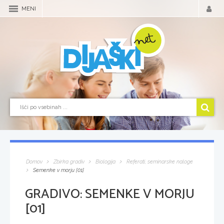
MENI
Domov
Zbirka gradiv
Biologija
Referati, seminarske naloge
Semenke v morju [01]
GRADIVO:
SEMENKE V MORJU
[01]