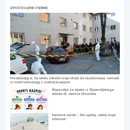
IZPOSTAVLJENE VSEBINE
Predstavljaj si, da lahko združiš svojo strast do raziskovanja, varnosti
in novih tehnologij z izobraževanjem
Štipendije za dijake iz Štipendijskega
sklada dr. Janeza Drnovška
Karierne srede – Ne ugibaj, odkrij svoje
interese!