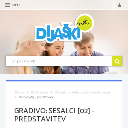
MENI
Domov
Zbirka gradiv
Biologija
Referati, seminarske naloge
Sesalci [02] - predstavitev
GRADIVO:
SESALCI [02] -
PREDSTAVITEV