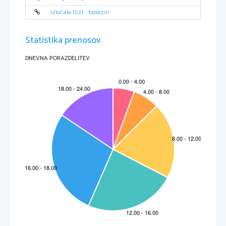
Gibanje
Izločala [02] - bolezni
Sesalci živijo v različnih okoljih in so 
•
razvili tudi raznovrstne oblike 
gibanja. Najpogostejša je štirinožna 
Statistika prenosov
hoja, medtem ko je dvonožno 
premikanje redkejše. Glede na to 
kako se gibljejo jih lahko razvrstimo v 
DNEVNA PORAZDELITEV
tri skupine:
-leteči sesalec 
•
-kopenski sesalec, 
•
-vodni sesalec.
•