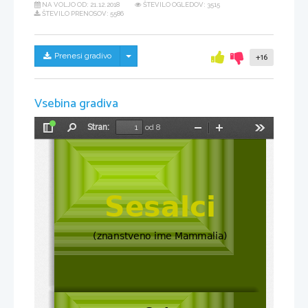
NA VOLJO OD:
21.12.2018
ŠTEVILO OGLEDOV: 3515
ŠTEVILO PRENOSOV: 5586
Skrij/prikaži meni
Prenesi gradivo
+16
Vsebina gradiva
Stran:
od 8
Preklopi
Najdi
Pomanjšaj
Povečaj
Orodja
stransko
vrstico
Sesalci
(znanstveno ime Mammalia)