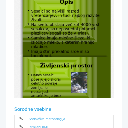
Opis
Sesalci so najvišji razred  
•
vretenčarjev, in tudi najbolj razvite 
živali.
Na svetu obstaja več kot 4000 vrst 
•
sesalcev, so neposredni potomci 
plazilcev(segali so že v Trias).
Samice imajo mlečne žleze, ki 
•
izločajo mleko, s katerim hranijo 
mladice.
Imajo štiri prekatno srce in so 
•
toplokrvni.
Življenski prostor
Danes sesalci 
•
poseljujejo skoraj 
celotno površje 
zemlje, le 
notranjost 
antarktike je brez 
njih(živijo v vseh 
mogocih habitatih).
Sorodne vsebine
Sociološka metodologija
Rimljani [04]