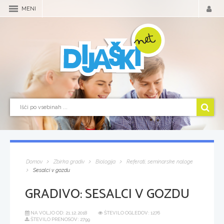
MENI
Domov
Zbirka gradiv
Biologija
Referati, seminarske naloge
Sesalci v gozdu
GRADIVO:
SESALCI V GOZDU
NA VOLJO OD:
21.12.2018
ŠTEVILO OGLEDOV: 1276
ŠTEVILO PRENOSOV: 2799