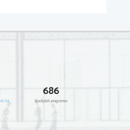
3
686
kih šol
študijskih programov