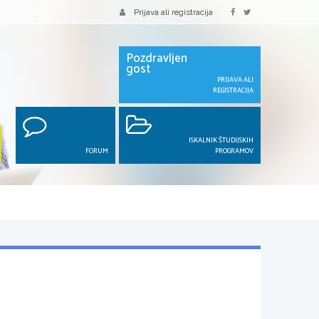
Prijava ali registracija
Pozdravljen
gost
PRIJAVA ALI
REGISTRACIJA
ISKALNIK ŠTUDIJSKIH
FORUM
PROGRAMOV