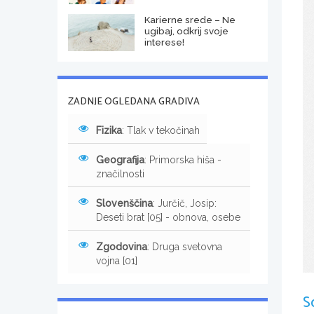
Karierne srede – Ne
ugibaj, odkrij svoje
interese!
ZADNJE OGLEDANA GRADIVA
Fizika
: Tlak v tekočinah
Geografija
: Primorska hiša -
značilnosti
Slovenščina
: Jurčič, Josip:
Deseti brat [05] - obnova, osebe
Zgodovina
: Druga svetovna
vojna [01]
S