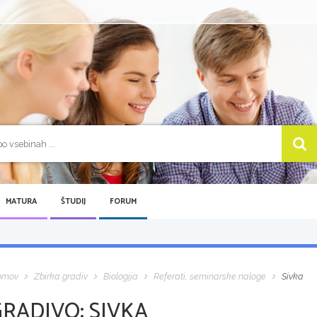
MATURA
ŠTUDIJ
FORUM
omov
Zbirka gradiv
Biologija
Referati, seminarske naloge
Sivka
GRADIVO:
SIVKA