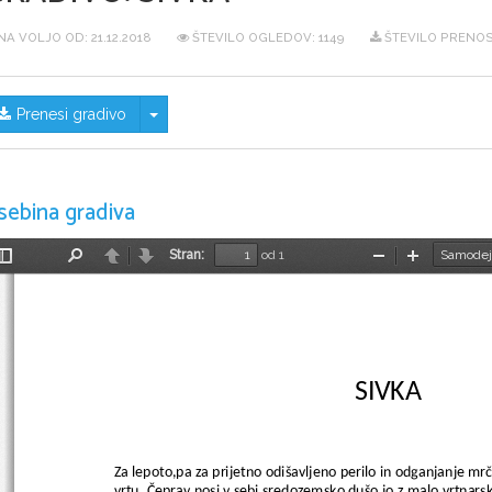
NA VOLJO OD:
21.12.2018
ŠTEVILO OGLEDOV: 1149
ŠTEVILO PRENOS
Skrij/prikaži meni
Prenesi gradivo
sebina gradiva
Stran:
od 1
Preklopi
Najdi
Nazaj
Naprej
Pomanjšaj
Povečaj
stransko
vrstico
                                      SIVKA 
Za lepoto,pa za prijetno odišavljeno perilo in odganjanje m
vrtu. Čeprav nosi v sebi sredozemsko dušo,jo z malo vrtnar