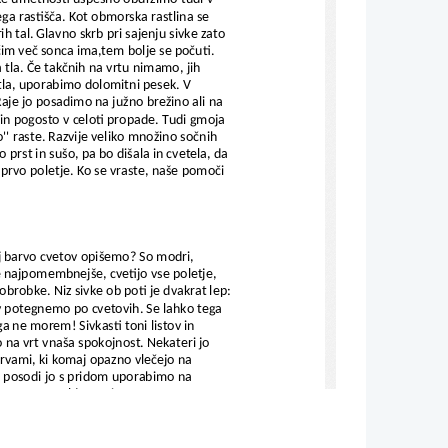
a rastišča. Kot obmorska rastlina se 
h tal. Glavno skrb pri sajenju sivke zato 
čim več sonca ima,tem bolje se počuti. 
a tla. Če takčnih na vrtu nimamo, jih 
tla, uporabimo dolomitni pesek. V 
aje jo posadimo na južno brežino ali na 
a in pogosto v celoti propade. Tudi gmoja 
o'' raste. Razvije veliko množino sočnih 
 prst in sušo, pa bo dišala in cvetela, da 
 prvo poletje. Ko se vraste, naše pomoči 
naj barvo cvetov opišemo? So modri, 
 je najpomembnejše, cvetijo vse poletje, 
brobke. Niz sivke ob poti je dvakrat lep:
v potegnemo po cvetovih. Se lahko tega 
a ne morem! Sivkasti toni listov in 
o na vrt vnaša spokojnost. Nekateri jo 
arvami, ki komaj opazno vlečejo na 
. V posodi jo s pridom uporabimo na 
mor se popoldne upira sonce. 