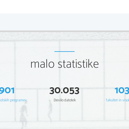
malo statistike
901
30.053
10
šolskih programov
število datotek
fakultet in viso