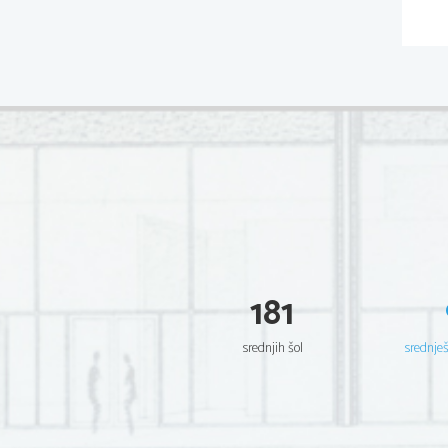
181
srednjih šol
srednje