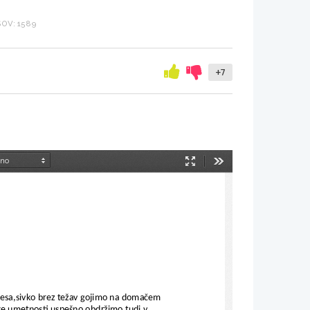
OV: 1589
+7
Način
Orodja
predstavitve
rčesa,sivko brez težav gojimo na domačem
ske umetnosti uspešno obdržimo tudi v 