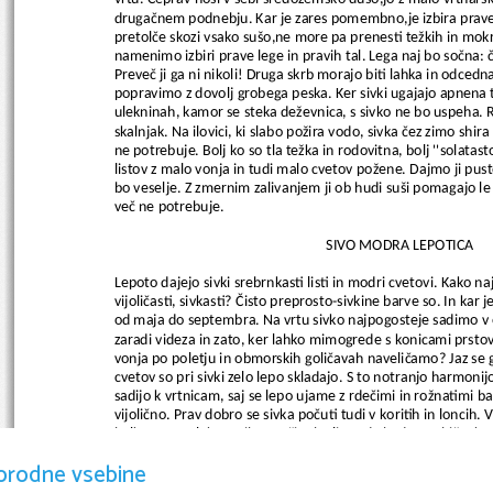
drugačnem podnebju. Kar je zares pomembno,je izbira praveg
pretolče skozi vsako sušo,ne more pa prenesti težkih in mokri
namenimo izbiri prave lege in pravih tal. Lega naj bo sočna: 
Preveč ji ga ni nikoli! Druga skrb morajo biti lahka in odcedn
popravimo z dovolj grobega peska. Ker sivki ugajajo apnena 
ulekninah, kamor se steka deževnica, s sivko ne bo uspeha. R
skalnjak. Na ilovici, ki slabo požira vodo, sivka čez zimo shir
ne potrebuje. Bolj ko so tla težka in rodovitna, bolj ''solatast
listov z malo vonja in tudi malo cvetov požene. Dajmo ji pusto
bo veselje. Z zmernim zalivanjem ji ob hudi suši pomagajo le
več ne potrebuje.  
                                                             SIVO MODRA LEPOTICA 
Lepoto dajejo sivki srebrnkasti listi in modri cvetovi. Kako 
vijoličasti, sivkasti? Čisto preprosto-sivkine barve so. In kar
od maja do septembra. Na vrtu sivko najpogosteje sadimo v o
zaradi videza in zato, ker lahko mimogrede s konicami prsto
vonja po poletju in obmorskih goličavah naveličamo? Jaz se g
cvetov so pri sivki zelo lepo skladajo. S to notranjo harmonij
sadijo k vrtnicam, saj se lepo ujame z rdečimi in rožnatimi b
vijolično. Prav dobro se sivka počuti tudi v koritih in loncih
balkonu, na tlakovanih površinah ali pred vhodom v hišo, ka
orodne vsebine
                                                                 SORTA IN VRSTE 