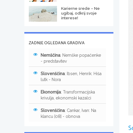
Karierne srede – Ne
ugibaj, odkrij svoje
interese!
ZADNJE OGLEDANA GRADIVA
Nemščina
: Nemške popačenke
- predstavitev
Slovenščina
: Ibsen, Henrik: Hiša
lutk - Nora
Ekonomija
: Transformacijska
krivulja, ekonomski kazalci
Slovenščina
: Cankar, Ivan: Na
klancu [08] - obnova
S