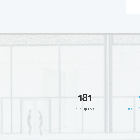
181
srednjih šol
srednje