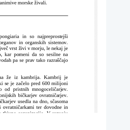
zanimive morske živali.
ongiaria in so najpreprostejši
 organov in organskih sistemov.
več vrst živi v morju, le nekaj je
o, kar pomeni da so sesilne na
odah pa se prav tako razraščajo
na že iz kambrija. Kambrij je
i se je začelo pred 600 milijoni
o od pristnih mnogoceličarjev.
nijskih bičkarjev ovratničarjev.
ičkarjev usedla na dno, sčasoma
i ovratničarkami ter dovodne in
tkivno organizacijo. V razvoju
  ali   regeneracije.   Lahko   jih