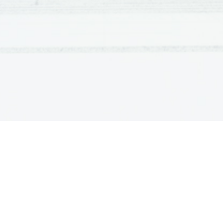
RAZMNOŽEVANJE
Spužve se razmnožujejo nespolno in spolno
brstenjem, pri čemer se mlade spužve ne lo
sladkovodne in nekatere morske spužve preživi
v obliki 
zimskih brstov ali tako imenovanih g
jajčno celico, ki je znotraj spužvinega telesa
osebka, ki jih v spužvo zanese vodni tok. Iz teg
spužvo zapusti. Nekaj časa prosto plava, nato p
preobrazi v mlado spužvo. 
ZGRADBA SPUŽVE
Zgrajena je iz odtekalke, dotekalk, osrednj
ovratničark.
ODTEKALKA – v enem organizmu je ena sama
DOTEKALKE – So majhne luknjice, po katerih d