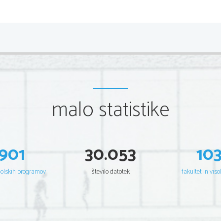
Njihov način prehranjevanja poteka s filtracijo
planktonskih organizmov.
Voda s hranljivimi delci, na primer s plan
spužvino telo po vsej telesni površini skoz
luknjice, tako imenovane  
pore
  ali  
dotekalke.
številne večje in manjše odprtine - 
izmetalke
. 
malo statistike
manjših pa je le ena izmetalka na vrhu živali
zapre. 
901
30.053
10
šolskih programov
število datotek
fakultet in viso