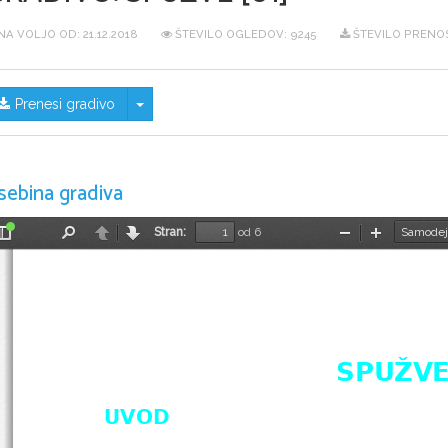
NA VOLJO OD:
21.12.2018
ŠTEVILO OGLEDOV: 9245
ŠTEVILO PRENOS
Skrij/prikaži meni
Prenesi gradivo
sebina gradiva
Stran:
od 6
Preklopi
Najdi
Nazaj
Naprej
Pomanjšaj
Povečaj
stransko
vrstico
SPUŽV
UVOD