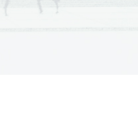
. Nespolno se razmnožujejo z
čijo od matičnega telesa. Vse
jo neugodne razmere, npr. zimo,
emul
. Pri spolnem razmnoževanju
, oplodi ena od semenčic drugega
a nastane migetalkasta ličinka, ki
a se pritrdi na podlago, kjer se
ega prostora, kanalov in celic
.
oteka voda v spužvino telo.