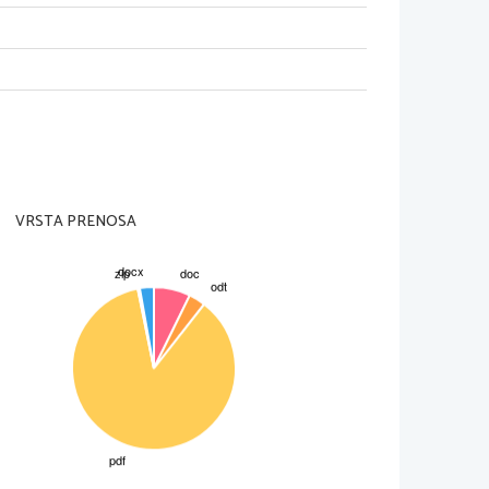
rasel nov osebek.
o posebni obdelavi precej dolgo
su pa so zanimive zlasti nekatere
 delovanjem. 
A
VRSTA PRENOSA
tonskimi rastlinami in živalmi.
riteka v žival. Hrano prebavljajo
emajo tudi kisik, ki ga spužva