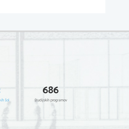
, na primer s filtracijo drobnih
ktonskimi organizmi, priteka v
i številne mikroskopsko majhne
  Odtekanje vode pa omogočajo
Pri večjih spužvah je teh več, pri
. Pore in izmetalke lahko spužva
3
686
kih šol
študijskih programov