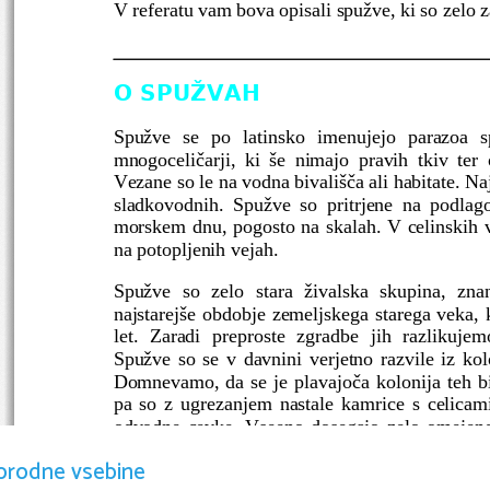
V referatu vam bova opisali spužve, ki so zelo 
O SPUŽVAH
Spužve se po latinsko imenujejo parazoa sp
mnogoceličarji, ki še nimajo pravih tkiv ter
Vezane so le na vodna bivališča ali habitate. Naj
sladkovodnih. Spužve so pritrjene na podlag
morskem dnu, pogosto na skalah. V celinskih v
na potopljenih vejah. 
Spužve so zelo stara živalska skupina, zna
najstarejše obdobje zemeljskega starega veka, k
let. Zaradi preproste zgradbe jih razlikujem
Spužve so se v davnini verjetno razvile iz kolo
Domnevamo, da se je plavajoča kolonija teh b
pa so z ugrezanjem nastale kamrice s celicam
odvodne cevke. Vseeno dosegajo zelo omejeno 
živalskega sveta predstavljajo stransko vejo.
orodne vsebine
Spužve   imajo   veliko   sposobnost   obnavljanja 