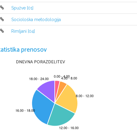
razrežemo na majhne koščke, pa bo iz vsakega z
Spužve [01]
Mehko, organsko ogrodje nekaterih spužev so p
Sociološka metodologija
uporabljali kot gobe za čiščenje. V novejšem ča
vrste, v katerih so odkrili snovi s protivirusnim
Rimljani [04]
tatistika prenosov
PREHRANJEVANJE - FILTRACIJ
DNEVNA PORAZDELITEV
Prehranjujejo se z organskim drobirjem, plank
Prefiltrirajo jih iz vode, ki skozi dotekalke p
večinoma celice ovratničarke. Iz vode sprej
potrebuje za dihanje. 