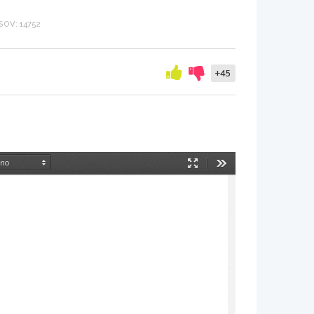
OV: 14752
+45
Način
Orodja
predstavitve
E