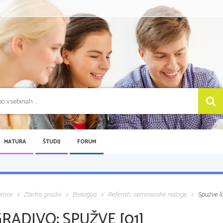
MATURA
ŠTUDIJ
FORUM
omov
Zbirka gradiv
Biologija
Referati, seminarske naloge
Spužve [0
GRADIVO:
SPUŽVE [01]