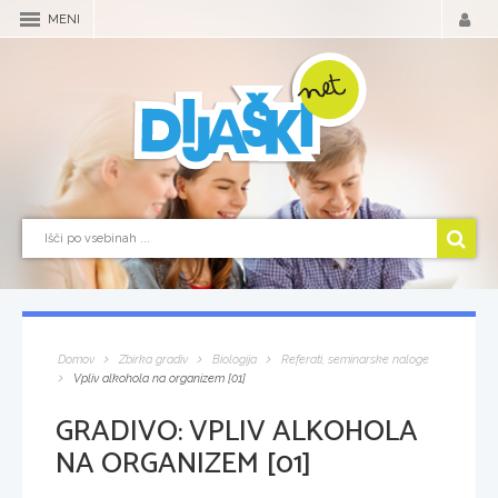
MENI
Domov
Zbirka gradiv
Biologija
Referati, seminarske naloge
Vpliv alkohola na organizem [01]
GRADIVO:
VPLIV ALKOHOLA
NA ORGANIZEM [01]