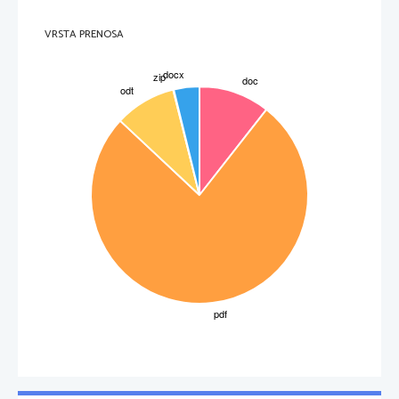
alkoholni sindrom 
splav 
Vpliv na imunski 
Večja dovzetnost za izbruh nalezljivih 
sistem
bolezni, kot so tuberkuloza, pljučnice, 
VRSTA PRENOSA
gripa in druge 
Vpliv na hormonski 
Sladkorna bolezen, neplodnost in 
sistem 
mehčanje kosti (osteoporoza) 
Rakotvorna 
Močna povezanost je z rakom ustne 
obolenja
votline, žrela, grla, požiralnika in jeter, 
nekoliko manjša z rakom dojk, debelega
črevesja in želodca, možna pa z rakom 
mehurja . 