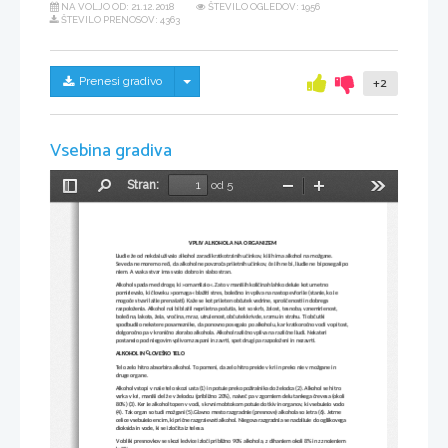
NA VOLJO OD:
21.12.2018
ŠTEVILO OGLEDOV: 1956
ŠTEVILO PRENOSOV: 4363
Skrij/prikaži meni
Prenesi gradivo
+2
Vsebina gradiva
Stran:
od 5
Preklopi
Najdi
Pomanjšaj
Povečaj
Orodja
stransko
vrstico
VPLIV ALKOHOLA NA ORGANIZEM
Ljudje že od nekdaj uživajo alkohol zaradi kratkotrajnih učinkov, ki jih ima alkohol na možgane. 
Seveda ne moremo reči, da alkohol ne povzroča prijetnih učinkov, če jih ne bi, ljudje ne bi posegali po
njem. A vsaka stvar ima svojo dobro in slabo stran.
Alkohol spada med droge, ki »omamljajo«. Zato v manjših količinah lahko deluje kot umetno 
pomirjevalo, ki človeku »pomaga« blažiti stres, bolečino in vpliva na nastop evforije (stanje, ko je 
mogoče stvari lažje prenašati). Kaže se kot prijeten občutek vedrine, sproščenosti in dobrega 
razpoloženja. Alkohol naj bi blažil neprijetna počutja, kot so skrb, žalost, tesnoba, vznemirjenost, 
bolečina, lakota, žeja, vročina, mraz, utrujenost, občutek krivde, sramu in strahu. Ti občutki 
spodbudijo nekatere posameznike, da ponovno posegajo po alkoholu, kar kratkoročno vodi v opitost,
dolgoročno pa v kronično zlorabo alkohola. Alkohol različno vpliva na različne ljudi. Nekateri 
postanejo pod njegovim vplivom zaspani in zavrti, spet drugi pa razpoloženi in nezavrti.
ALKOHOL IN ČLOVEŠKO TELO
Telo zelo hitro absorbira alkohol. To pomeni, da zelo hitro preide v kri in preko nje v možgane in 
druge organe. 
Alkohol vstopi v naše telo skozi usta (1) in potuje preko požiralnika do želodca (2). Alkohol se hitro 
vsrka v kri, manjši del že v želodcu (približno 20%), največ pa v zgornjem delu tankega črevesa (okoli 
80%) (3). Ker je alkohol topen v vodi, s krvnim obtokom potuje do tkiv in organov, ki vsebujejo vodo 
(4). Tak organ so tudi možgani (5).Glavno mesto razgradnje (presnove) alkohola so jetra (6). Jetrne 
celice vsebujejo encim, ki prične razgrajevati alkohol. Njegova razgradnja se nadaljuje do ogljikovega 
dioksida in vode, ki se izločita iz telesa. 
V obliki presnovkov se skozi ledvice izloči približno 90% alkohola, z dihanjem okoli 8% in z znojenjem 