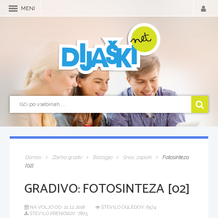
MENI
Domov
Zbirka gradiv
Biologija
Snov, zapiski
Fotosinteza
[02]
GRADIVO:
FOTOSINTEZA [02]
NA VOLJO OD:
21.12.2018
ŠTEVILO OGLEDOV: 6574
ŠTEVILO PRENOSOV: 7875