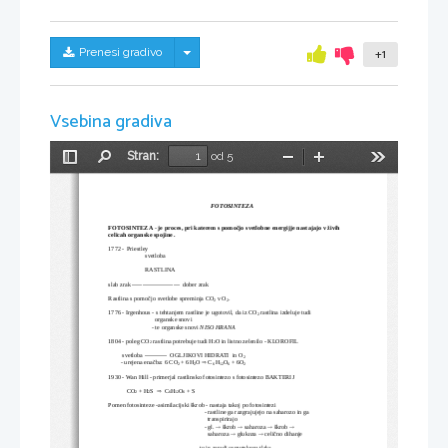
Skrij/prikaži meni
Prenesi gradivo
+1
Vsebina gradiva
Stran:
od 5
Preklopi
Najdi
Pomanjšaj
Povečaj
Orodja
stransko
vrstico
FOTOSINTEZA
FOTOSINTEZA
 - 
je proces, pri katerem s pomočjo svetlobne energijje nastajajo v živih 
celicah organske spojine .
1772 - 
Priestley  
svetloba
RASTLINA
slab zrak -----------------------  dober zrak
Rastlina s pomočjo svetlobe spreminja CO
 v O
.
2
2
1776 - Irgenhous - s tehtanjem rastline je ugotovil, da iz CO
 rastlina izdeluje tudi  
2
                              organske snovi
                            - te organske snovi 
NISO HRANA
1804 - poleg CO
 rastlina potrebuje tudi H
O in listno zelenilo - KLOROFIL
2
2
         svetloba -----------  OGLJIKOVI HIDRATI  in O
2
        - urejena enačba: 6 CO
 + 6H
O 
 C
 H
O
 + 6O

2
2
6
12
6
2
1930 - Wan Hill - primerjal rastlinsko fotosintezo s fotosintezo BAKTERIJ
CO
 + H
S  
  C
H
O
 + S

2
2
6
12
6
Pomen fotosinteze -asimilacijski škrob - nastaja takoj po fotosintezi
  - rastline ga razgrajujejo na saharozo in ga                  
    transpirirajo
  - gl. 
 škrob 
 saharoza 
 škrob 




    saharoza 
 glukoza 
 celično dihanje


to je zaradi osmotskega tlaka