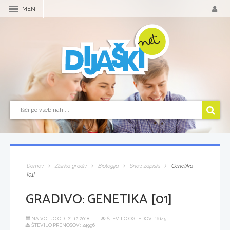
MENI
Domov
Zbirka gradiv
Biologija
Snov, zapiski
Genetika
[01]
GRADIVO:
GENETIKA [01]
NA VOLJO OD:
21.12.2018
ŠTEVILO OGLEDOV: 16145
ŠTEVILO PRENOSOV: 24996