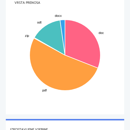
VRSTA PRENOSA
Kloni so organizmi, ki so nastali z vegetativnim razmnoževanjem in imajo enak genotip.
Čiste linije so skupine genetsko enakih potomcev, ki so nastali s samoopraševanjem. S 
samoopraševanjem se veča stopnja homozigotnosti.
Čiste linije dajejo potomce z genotipom, ki je na določene razmere najbolj prilagojen. Če se 
razmere okolja hitro spreminjajo, take populacije hitro propadejo zaradi majhne genetske 
veriabilnosti. Za obstoj neke vrste je pomembna tako relativna nespremenljivost genotipov, 
kot tudi občasna spremenljivost. 
IZPOSTAVLJENE VSEBINE