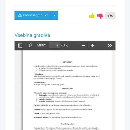
Skrij/prikaži meni
Prenesi gradivo
+60
Vsebina gradiva
Stran:
od 5
Preklopi
Najdi
Pomanjšaj
Povečaj
Orodja
stransko
vrstico
GENETIKA
Veda, ki preučuje zakone delovanja in spreminjanje organizmov. Deli se na dva obdobja:
Mendlova ali klasična genetika

Po drugi svetovni vojni – molekularna genetika

1. Mendlova:
Odkritja v tem obdobju so omogočila velik napredek poljedelstva in živinoreje. Nekaj pa so 
tudi razjasnile o dedovanju pri človeku.
2. molekularna:
So že spoznali zgradbo in delovanje genov
DEDOVANJE
Pri preučevanju dedovanja nam pomagajo:
1.
Rodovniki 
– zapisniki dedovanj skozi več generacij. Dajejo podatke o sorodstvenih 
razmerjih skozi nekaj stoletji in nam prikazujejo dedovanje nekaterih bolezni.
2.
enojajčni dvojčki
3.
genetska tehnologija
, ki razvija tehnike posega v dedni material
Fenotip
 pri človeku: krvna skupina, sposobnost vonja, okusa,...,barva las, oči,...
Genotip
 – načrt o zgradbi in delovanju organizma, ki je zapisan v molekuli DNK.
Genom
 – celota vseh genov v celici. 
Reakcijska norma
 - način reagiranja organizmov na vplive okolja.
Mendlovi poskusi
V drugi polovici 19. stoletja je Mendel v samostanu v Brinu križal različne sorte okrasnih 
rastlin in stročnic. Opazil je, da imajo križanci včasih vmesne lastnosti med obema staršema, 