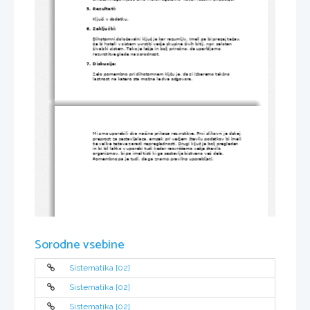
5.
Rezultati:
Ključi v dodatku.
6.
Zaključki:
Dihotomni določevalni ključ je kar razumljiv. Imeli pa bi prezej težav,
če bi hoteli v sistem uvrstiti večje skupine živih bitij, npr. celoten 
živalski sistem. Tako je lažje in bolj priročno, da uparbljamo 
razvrstitve glede na sorodnost.
7.
Diskusija:
Zelo pomembno pri dihotomnem kljču je, da si izberemo takšno 
lastnost na katero sta možna le dva odgovora.
Mi smo uporabili dva načina prikaza razvrstitve. Prvi slikovni je dokaj
preprost za sestavljalaca, ampak pri večjem številu podatkov bi imeli
že velike težave zaradi nepreglednosti. Drugi ključ je bolj pregleden 
in bi bil lahko v uporabi tudi kadar razvrščamo večje število 
organizmov, bi pa imel tisti ki ga sestavlja bistveno več dela. 
Pomembno pa je tudi, da ga znamo pravilno uporabljati.
Sorodne vsebine
Sistematika [02]
Sistematika [02]
Sistematika [02]