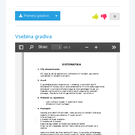
Skrij/prikaži meni
Prenesi gradivo
0
Vsebina gradiva
Stran:
od 2
Preklopi
Najdi
Pomanjšaj
Povečaj
Orodja
stransko
vrstico
SISTEMATIKA
1.
Cilji eksperimenta:
Cilj vaje je, da se seznanimo z dihotomnim ključem, ga znamo 
uporabljati in narediti tudi sami.
2.
Uvod:
Z opredeljevanjem organizmov v sisteme, s pomočjo raznih 
določevalnih ključev se ukvarja sistematika. Mi smo naše organizme 
določevali s pomočjo dihotomnega ali dvovejnatega ključa, pri 
katerem se moramo iz med dveh možnih odgovorov poiskati 
pravega.. Poznamo tudi druge oblike ključev, npr slikovni
3.
Material oz. aparatura:
Listi s slikami žuželk in rastlinskih listov
-
dihotomni ključi (priloga).
-
4.
Postopek:
Najprej smo dobili slike žuželk, nato pa smo jim določili znake po 
katerih jih lahko razvrščamo. Ti znaki so bili:
krila ali brez kril
-
z izrastki ali brez izrastkov
-
2 izrastka ali 3 izrastki
-
tipalnice čez zadek ali tipalnice krajše od zadka
-
Znaki so bili medseboj različni. Razvrstitve smo prikazali na 2 
načina.
Nato smo dobili še slike rastlinskih listov. S pomočjo priloženega 
dihotomnega ključa smo morali ugotoviti  kateri rastlini pripadajo.