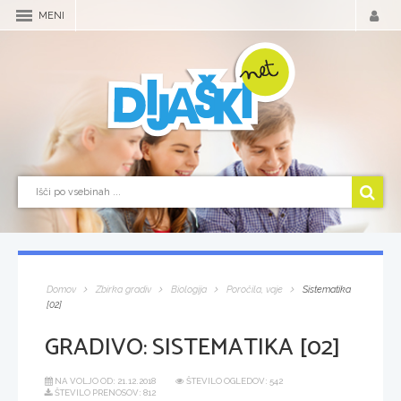
MENI
Domov
Zbirka gradiv
Biologija
Poročila, vaje
Sistematika
[02]
GRADIVO:
SISTEMATIKA [02]
NA VOLJO OD:
21.12.2018
ŠTEVILO OGLEDOV: 542
ŠTEVILO PRENOSOV: 812