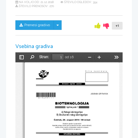
NA VOLJO OD:
21.12.2018
ŠTEVILO OGLEDOV: 354
ŠTEVILO PRENOSOV: 270
Skrij/prikaži meni
Prenesi gradivo
+1
Vsebina gradiva
Stran:
od 16
Preklopi
Najdi
Pomanjšaj
Povečaj
Orodja
stransko
vrstico
Šifra kandidata:
Državni  izpitni  center
*M14244111* 
JESENSKI IZPITNI ROK
Izpitna pola 1
A) Naloge izbirnega tipa
B) Strukturirani nalogi izbirnega tipa
Č
etrtek, 28. avgust 2014 / 90 minut
Dovoljeno gradivo in pripomo
č
ki:
Kandidat prinese nalivno pero ali kemi
č
ni svin
č
nik, svin
č
nik HB ali B, 
radirko, šil
č
ek, ravnilo z milimetrskim merilom in ra
č
unalo.
Kandidat dobi list za odgovore.
SPLOŠNA MATURA