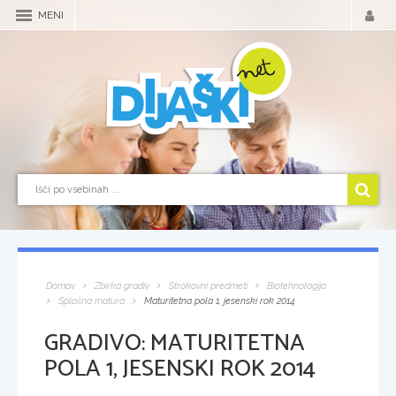
MENI
Domov
Zbirka gradiv
Strokovni predmeti
Biotehnologija
Splošna matura
Maturitetna pola 1, jesenski rok 2014
GRADIVO:
MATURITETNA
POLA 1, JESENSKI ROK 2014