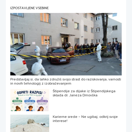
IZPOSTAVLJENE VSEBINE
Predstavljaj si, da lahko združiš svojo strast do raziskovanja, varnosti
in novih tehnologij z izobraževanjem
Štipendije za dijake iz Štipendijskega
sklada dr. Janeza Drnovška
Karierne srede – Ne ugibaj, odkrij svoje
interese!