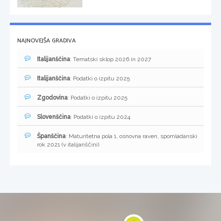
NAJNOVEJŠA GRADIVA
Italijanščina
: Tematski sklop 2026 in 2027
Italijanščina
: Podatki o izpitu 2025
Zgodovina
: Podatki o izpitu 2025
Slovenščina
: Podatki o izpitu 2024
Španščina
: Maturitetna pola 1, osnovna raven, spomladanski
rok 2021 (v italijanščini)