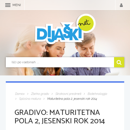
MENI
Domov
Zbirka gradiv
Strokovni predmeti
Biotehnologija
Splošna matura
Maturitetna pola 2, jesenski rok 2014
GRADIVO:
MATURITETNA
POLA 2, JESENSKI ROK 2014