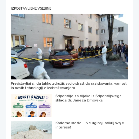
IZPOSTAVLJENE VSEBINE
Predstavljaj si, da lahko združiš svojo strast do raziskovanja, varnosti
in novih tehnologij z izobraževanjem
Štipendije za dijake iz Štipendijskega
sklada dr. Janeza Drnovška
Karierne srede – Ne ugibaj, odkrij svoje
interese!