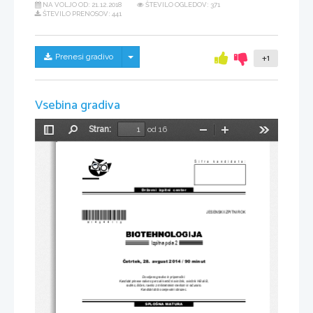
NA VOLJO OD:
21.12.2018
ŠTEVILO OGLEDOV: 371
ŠTEVILO PRENOSOV: 441
Skrij/prikaži meni
Prenesi gradivo
+1
Vsebina gradiva
Stran:
od 16
Preklopi
Najdi
Pomanjšaj
Povečaj
Orodja
stransko
vrstico
Šifra kandidata:
Državni  izpitni  center
JESENSKI IZPITNI ROK
*M14244112* 
Izpitna pola 2
Č
etrtek, 28. avgust 2014 / 90 minut
Dovoljeno gradivo in pripomo
č
ki:
Kandidat prinese nalivno pero ali kemi
č
ni svin
č
nik, svin
č
nik HB ali B, 
radirko, šil
č
ek, ravnilo z milimetrskim merilom in ra
č
unalo.
Kandidat dobi ocenjevalni obrazec.
SPLOŠNA MATURA