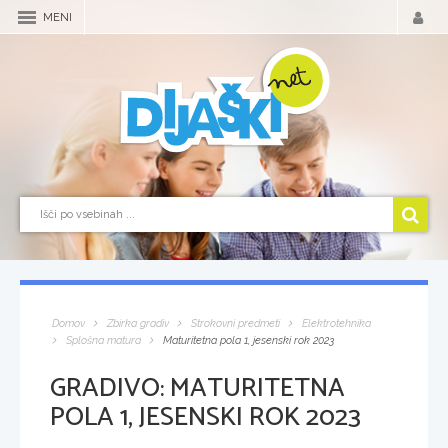
MENI
Domov
Zbirka gradiv
Strokovni predmeti
Elektrotehnika
Splošna matura
Maturitetna pola 1, jesenski rok 2023
GRADIVO:
MATURITETNA
POLA 1, JESENSKI ROK 2023