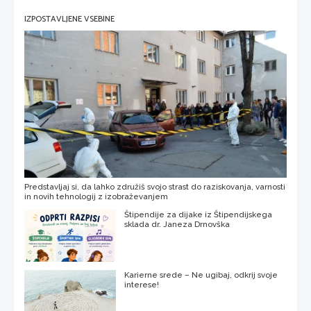
IZPOSTAVLJENE VSEBINE
Predstavljaj si, da lahko združiš svojo strast do raziskovanja, varnosti
in novih tehnologij z izobraževanjem
Štipendije za dijake iz Štipendijskega
sklada dr. Janeza Drnovška
Karierne srede – Ne ugibaj, odkrij svoje
interese!