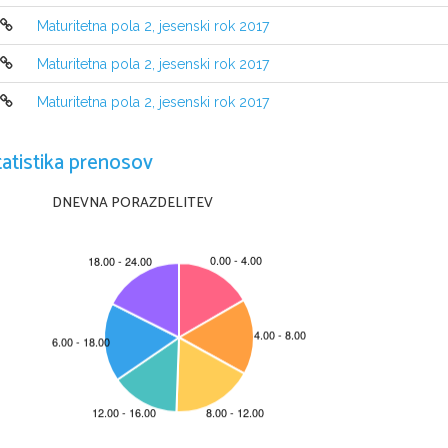
NAVODILA KANDIDATU
Maturitetna pola 2, jesenski rok 2017
Pazljivo preberite ta navodila. 
Ne odpirajte izpitne pole in ne za
č
enjajte reševati nalog, dokler vam 
Maturitetna pola 2, jesenski rok 2017
Prilepite kodo oziroma vpiš
ite svojo šifro (v okvir
č
ek desno zgoraj na tej str
tudi na konceptna lista.
Maturitetna pola 2, jesenski rok 2017
Izpitna pola vsebuje 4 naloge s kratkimi odgovori in 8 strukt
uriranih nalog
izberite in rešite 4. Število to
č
k, ki jih lahko dosežete, je 40. Za posamezno
Pri reševanju si lahko pomagate z zbirko konstant in ena
č
b v prilogi.
tatistika prenosov
V preglednici z "x" zaznamujte, katere 
od izbirnih nalog naj ocenjevalec oc
prve štiri naloge, ki ste jih reševali.
DNEVNA PORAZDELITEV
5.
6.
7.
8.
9.
1
Rešitve, ki jih pišite z 
nalivnim peresom ali s kemi
č
nim svin
č
nikom, vpisujte 
diagrame pa rišite prostoro
č
no s svin
č
nikom. Pišite 
č
itljivo. 
Č
e se zmotite,
Ne
č
itljivi zapisi in nejasni
 popravki bodo ocenjeni z 0 to
č
kami. Osnutki rešite
pri ocenjevanju ne upoštevajo.
Zaupajte vase in v svoje zmož
nosti. Želimo vam veliko uspeha.
Ta pola ima 24 strani, od tega 2 prazni.