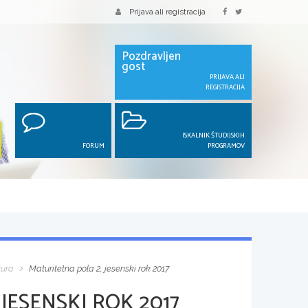
Prijava ali registracija
Pozdravljen
gost
PRIJAVA ALI
REGISTRACIJA
ISKALNIK ŠTUDIJSKIH
FORUM
PROGRAMOV
tura
Maturitetna pola 2, jesenski rok 2017
JESENSKI ROK 2017