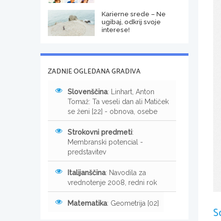
Karierne srede – Ne
ugibaj, odkrij svoje
interese!
ZADNJE OGLEDANA GRADIVA
Slovenščina
: Linhart, Anton
Tomaž: Ta veseli dan ali Matiček
se ženi [22] - obnova, osebe
Strokovni predmeti
:
Membranski potencial -
predstavitev
Italijanščina
: Navodila za
vrednotenje 2008, redni rok
Matematika
: Geometrija [02]
S