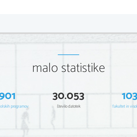
*M17277112
2/24 
Scientia  Est  Potentia  Scientia  Est  Po
tentia  Scientia  Est  Potenti
Scientia  Est  Potentia  Scientia  Est  Po
tentia  Scientia  Est  Potenti
Scientia  Est  Potentia  Scientia  Est  Po
tentia  Scientia  Est  Potenti
Scientia  Est  Potentia  Scientia  Est  Po
tentia  Scientia  Est  Potenti
Scientia  Est  Potentia  Scientia  Est  Po
tentia  Scientia  Est  Potenti
Scientia  Est  Potentia  Scientia  Est  Po
tentia  Scientia  Est  Potenti
Scientia  Est  Potentia  Scientia  Est  Po
tentia  Scientia  Est  Potenti
Scientia  Est  Potentia  Scientia  Est  Po
tentia  Scientia  Est  Potenti
Scientia  Est  Potentia  Scientia  Est  Po
tentia  Scientia  Est  Potenti
Scientia  Est  Potentia  Scientia  Est  Po
tentia  Scientia  Est  Potenti
Scientia  Est  Potentia  Scientia  Est  Po
tentia  Scientia  Est  Potenti
malo statistike
Scientia  Est  Potentia  Scientia  Est  Po
tentia  Scientia  Est  Potenti
Scientia  Est  Potentia  Scientia  Est  Po
tentia  Scientia  Est  Potenti
Scientia  Est  Potentia  Scientia  Est  Po
tentia  Scientia  Est  Potenti
Scientia  Est  Potentia  Scientia  Est  Po
tentia  Scientia  Est  Potenti
Scientia  Est  Potentia  Scientia  Est  Po
tentia  Scientia  Est  Potenti
Scientia  Est  Potentia  Scientia  Est  Po
tentia  Scientia  Est  Potenti
Scientia  Est  Potentia  Scientia  Est  Po
tentia  Scientia  Est  Potenti
Scientia  Est  Potentia  Scientia  Est  Po
tentia  Scientia  Est  Potenti
Scientia  Est  Potentia  Scientia  Est  Po
tentia  Scientia  Est  Potenti
901
30.053
10
Scientia  Est  Potentia  Scientia  Est  Po
tentia  Scientia  Est  Potenti
Scientia  Est  Potentia  Scientia  Est  Po
tentia  Scientia  Est  Potenti
Scientia  Est  Potentia  Scientia  Est  Po
tentia  Scientia  Est  Potenti
Scientia  Est  Potentia  Scientia  Est  Po
tentia  Scientia  Est  Potenti
šolskih programov
število datotek
fakultet in viso
Scientia  Est  Potentia  Scientia  Est  Po
tentia  Scientia  Est  Potenti
Scientia  Est  Potentia  Scientia  Est  Po
tentia  Scientia  Est  Potenti
Scientia  Est  Potentia  Scientia  Est  Po
tentia  Scientia  Est  Potenti
Scientia  Est  Potentia  Scientia  Est  Po
tentia  Scientia  Est  Potenti
Scientia  Est  Potentia  Scientia  Est  Po
tentia  Scientia  Est  Potenti
Scientia  Est  Potentia  Scientia  Est  Po
tentia  Scientia  Est  Potenti
Scientia  Est  Potentia  Scientia  Est  Po
tentia  Scientia  Est  Potenti
Scientia  Est  Potentia  Scientia  Est  Po
tentia  Scientia  Est  Potenti
Scientia  Est  Potentia  Scientia  Est  Po
tentia  Scientia  Est  Potenti
Scientia  Est  Potentia  Scientia  Est  Po
tentia  Scientia  Est  Potenti