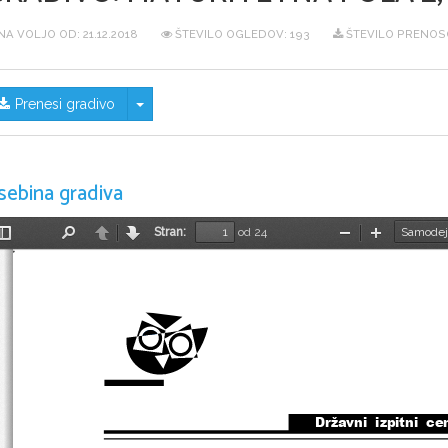
NA VOLJO OD:
21.12.2018
ŠTEVILO OGLEDOV: 193
ŠTEVILO PRENOSO
Skrij/prikaži meni
Prenesi gradivo
sebina gradiva
Stran:
od 24
Preklopi
Najdi
Nazaj
Naprej
Pomanjšaj
Povečaj
stransko
vrstico
Državni  izpitni  ce