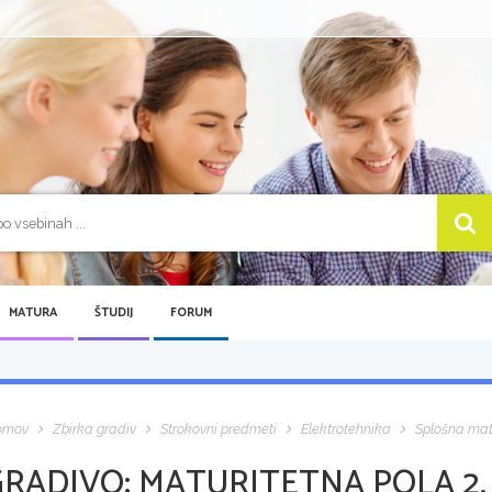
MATURA
ŠTUDIJ
FORUM
omov
Zbirka gradiv
Strokovni predmeti
Elektrotehnika
Splošna ma
GRADIVO:
MATURITETNA POLA 2, 