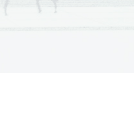
a  Scientia
  Est  Potentia  Scientia  Est  Potentia
a  Scientia
  Est  Potentia  Scientia  Est  Potentia
a  Scientia
  Est  Potentia  Scientia  Est  Potentia
a  Scientia
  Est  Potentia  Scientia  Est  Potentia
a  Scientia
  Est  Potentia  Scientia  Est  Potentia
a  Scientia
  Est  Potentia  Scientia  Est  Potentia
a  Scientia
  Est  Potentia  Scientia  Est  Potentia
a  Scientia
  Est  Potentia  Scientia  Est  Potentia
a  Scientia
  Est  Potentia  Scientia  Est  Potentia
a  Scientia
  Est  Potentia  Scientia  Est  Potentia
a  Scientia
  Est  Potentia  Scientia  Est  Potentia
a  Scientia
  Est  Potentia  Scientia  Est  Potentia
a  Scientia
  Est  Potentia  Scientia  Est  Potentia
a  Scientia
  Est  Potentia  Scientia  Est  Potentia
a  Scientia
  Est  Potentia  Scientia  Est  Potentia
a  Scientia
  Est  Potentia  Scientia  Est  Potentia
a  Scientia
  Est  Potentia  Scientia  Est  Potentia
a  Scientia
  Est  Potentia  Scientia  Est  Potentia
a  Scientia
  Est  Potentia  Scientia  Est  Potentia
a  Scientia
  Est  Potentia  Scientia  Est  Potentia
a  Scientia
  Est  Potentia  Scientia  Est  Potentia
a  Scientia
  Est  Potentia  Scientia  Est  Potentia
a  Scientia
  Est  Potentia  Scientia  Est  Potentia
a  Scientia
  Est  Potentia  Scientia  Est  Potentia
a  Scientia
  Est  Potentia  Scientia  Est  Potentia
a  Scientia
  Est  Potentia  Scientia  Est  Potentia
a  Scientia
  Est  Potentia  Scientia  Est  Potentia
a  Scientia
  Est  Potentia  Scientia  Est  Potentia
a  Scientia
  Est  Potentia  Scientia  Est  Potentia
a  Scientia
  Est  Potentia  Scientia  Est  Potentia
a  Scientia
  Est  Potentia  Scientia  Est  Potentia
a  Scientia
  Est  Potentia  Scientia  Est  Potentia
a  Scientia
  Est  Potentia  Scientia  Est  Potentia
a  Scientia
  Est  Potentia  Scientia  Est  Potentia
a  Scientia
  Est  Potentia  Scientia  Est  Potentia
a  Scientia
  Est  Potentia  Scientia  Est  Potentia
a  Scientia
  Est  Potentia  Scientia  Est  Potentia
a  Scientia
  Est  Potentia  Scientia  Est  Potentia
a  Scientia
  Est  Potentia  Scientia  Est  Potentia