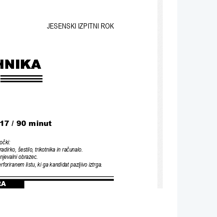
JESENSKI IZPITNI ROK
17 / 
90 minut
mo
č
ki:
radirko, šestilo, trikotnika in ra
č
unalo.
enjevalni obrazec.
rfori
ranem listu, ki ga k
andidat pazljivo iztrga.
RA