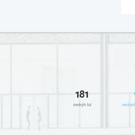
181
srednjih šol
srednje