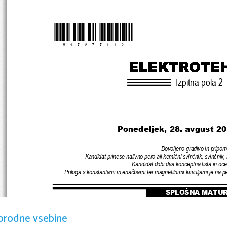
*M17277112* 
Izpitna pola 2
Ponedeljek, 28. avgust
 20
Dovoljeno gradivo in pripo
Kandidat prinese nalivno pero ali kemi
č
ni svin
č
nik, svin
č
nik, 
Kandidat dobi dva konceptna lista
 in oc
Priloga s konstantami in ena
č
bami ter magnetilnimi krivuljami je na pe
SPLOŠNA MATU
orodne vsebine