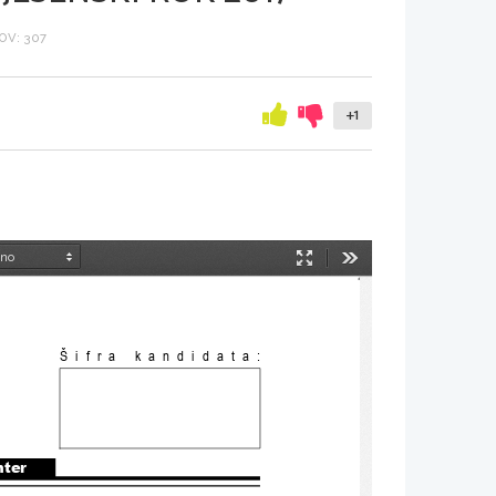
V: 307
+1
Način
Orodja
predstavitve
Šifra kandidata:
nter