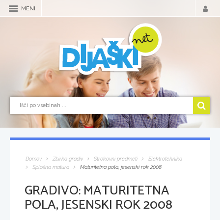
MENI
Domov
Zbirka gradiv
Strokovni predmeti
Elektrotehnika
Splošna matura
Maturitetna pola, jesenski rok 2008
GRADIVO:
MATURITETNA
POLA, JESENSKI ROK 2008