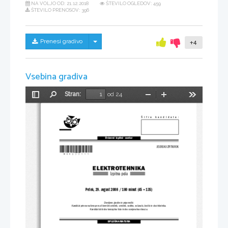
NA VOLJO OD:
21.12.2018
ŠTEVILO OGLEDOV: 459
ŠTEVILO PRENOSOV: 396
Skrij/prikaži meni
Prenesi gradivo
+4
Vsebina gradiva
Stran:
od 24
Preklopi
Najdi
Pomanjšaj
Povečaj
Orodja
stransko
vrstico
Šifra  kandidata:
Državni  izpitni  center
*M08277111*
JESENSKI IZPITNI ROK
ELEKTROTEHNIKA
Izpitna pola
Petek, 29. avgust 2008 / 180 minut (45 + 135)
Dovoljeno gradivo in pripomočki:
Kandidat prinese nalivno pero ali kemični svinčnik, svinčnik, radirko, računalo, šestilo in dva trikotnika.
Kandidat dobi dva konceptna lista in dva ocenjevalna obrazca.
SPLOŠNA MATURA