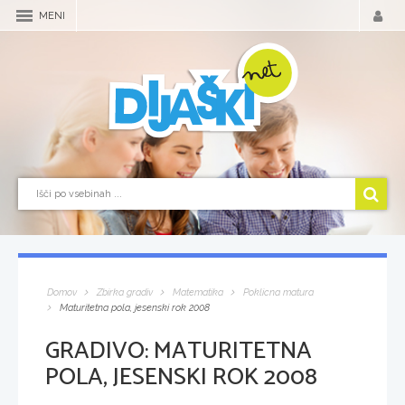
MENI
Domov
Zbirka gradiv
Matematika
Poklicna matura
Maturitetna pola, jesenski rok 2008
GRADIVO:
MATURITETNA
POLA, JESENSKI ROK 2008