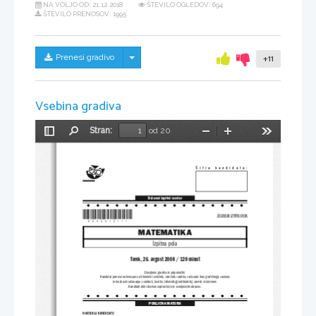
NA VOLJO OD:
21.12.2018
ŠTEVILO OGLEDOV: 694
ŠTEVILO PRENOSOV: 1995
Skrij/prikaži meni
Prenesi gradivo
+11
Vsebina gradiva
Stran:
od 20
Preklopi
Najdi
Pomanjšaj
Povečaj
Orodja
stransko
vrstico
Šifra  kandidata:
Državni izpitni center
*P082C10111*
JESENSKI IZPITNI ROK
MATEMATIKA
Izpitna pola
Torek, 26. avgust 2008 / 120 minut
Dovoljeno gradivo in pripomočki:
Kandidat prinese nalivno pero ali kemični svinčnik, svinčnik, radirko, računalo brez grafičnega zaslona
in možnosti računanja s simboli, šestilo, 
trikotnik (geotrikotnik), ravnilo in kotomer.
Kandidat dobi dva konceptna lista in ocenjevalni obrazec.
POKLICNA MATURA
NAVODILA KANDIDATU