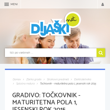
MENI
Domov
Zbirka gradiv
Strokovni predmeti
Elektrotehnika
Splošna matura
Točkovnik - maturitetna pola 1, jesenski rok 2015
GRADIVO:
TOČKOVNIK -
MATURITETNA POLA 1,
JESENSKI ROK 2015