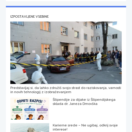
IZPOSTAVLJENE VSEBINE
Predstavljaj si, da lahko združiš svojo strast do raziskovanja, varnosti
in novih tehnologij z izobraževanjem
Štipendije za dijake iz Štipendijskega
sklada dr. Janeza Drnovška
Karierne srede – Ne ugibaj, odkrij svoje
interese!