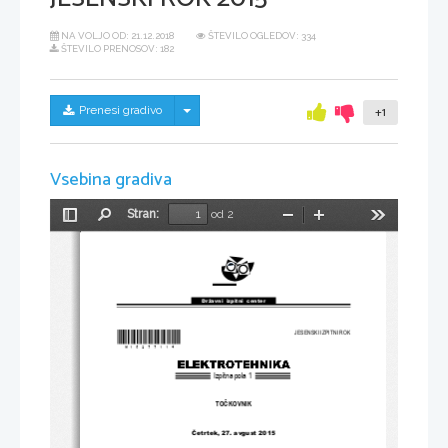
NA VOLJO OD:
21.12.2018
ŠTEVILO OGLEDOV: 334
ŠTEVILO PRENOSOV: 182
Skrij/prikaži meni
Prenesi gradivo
+1
Vsebina gradiva
Stran:
od 2
Preklopi
Najdi
Pomanjšaj
Povečaj
Orodja
stransko
vrstico
Državni  izpitni  center
*M15277114*
JESENSKI IZPITNI ROK
Izpitna pola 1
TO
Č
KOVNIK
Č
etrtek, 27. avgust 2015