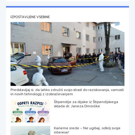
IZPOSTAVLJENE VSEBINE
Predstavljaj si, da lahko združiš svojo strast do raziskovanja, varnosti
in novih tehnologij z izobraževanjem
Štipendije za dijake iz Štipendijskega
sklada dr. Janeza Drnovška
Karierne srede – Ne ugibaj, odkrij svoje
interese!