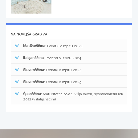
NAJNOVEJŠA GRADIVA
Madžarščina
: Podatki o izpitu 2024
Italijanščina
: Podatki o izpitu 2024
Slovenščina
: Podatki o izpitu 2024
Slovenščina
: Podatki o izpitu 2025
Španščina
: Maturitetna pola 1, višja raven, spomladanski rok
2021 (v italijanščini)