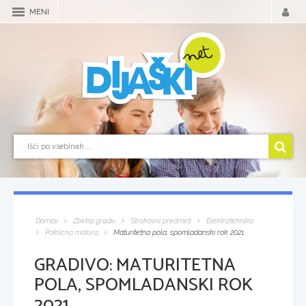
MENI
Domov
Zbirka gradiv
Strokovni predmeti
Elektrotehnika
Poklicna matura
Maturitetna pola, spomladanski rok 2021
GRADIVO:
MATURITETNA
POLA, SPOMLADANSKI ROK
2021