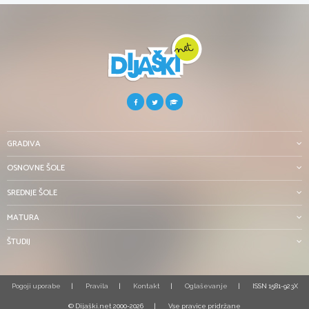
GRADIVA
OSNOVNE ŠOLE
SREDNJE ŠOLE
MATURA
ŠTUDIJ
Pogoji uporabe
Pravila
Kontakt
Oglaševanje
ISSN 1581-923X
© Dijaški.net 2000-2026
Vse pravice pridržane