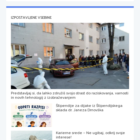
IZPOSTAVLJENE VSEBINE
Predstavljaj si, da lahko združiš svojo strast do raziskovanja, varnosti
in novih tehnologij z izobraževanjem
Štipendije za dijake iz Štipendijskega
sklada dr. Janeza Drnovška
Karierne srede – Ne ugibaj, odkrij svoje
interese!