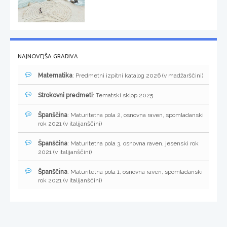
NAJNOVEJŠA GRADIVA
Matematika
: Predmetni izpitni katalog 2026 (v madžarščini)
Strokovni predmeti
: Tematski sklop 2025
Španščina
: Maturitetna pola 2, osnovna raven, spomladanski
rok 2021 (v italijanščini)
Španščina
: Maturitetna pola 3, osnovna raven, jesenski rok
2021 (v italijanščini)
Španščina
: Maturitetna pola 1, osnovna raven, spomladanski
rok 2021 (v italijanščini)