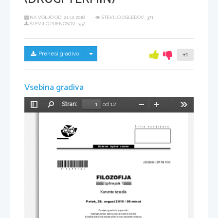
NA VOLJO OD:
21.12.2018
ŠTEVILO OGLEDOV: 371
ŠTEVILO PRENOSOV: 352
Skrij/prikaži meni
Prenesi gradivo
+1
Vsebina gradiva
Stran:
od 12
Preklopi
Najdi
Pomanjšaj
Povečaj
Orodja
stransko
vrstico
Šifra kandidata:
Državni  izpitni  center
*M15253121* 
JESENSKI IZPITNI ROK
Izpitna pola 1
Komentar besedila
Petek, 28. avgust 
2015 / 90 minut
Dovoljeno gradivo in pripomo
č
ki: 
Kandidat prinese nalivno pero ali kemi
č
ni svin
č
nik. 
Kandidat dobi dva konceptna lista
 in dva ocenjevalna obrazca.