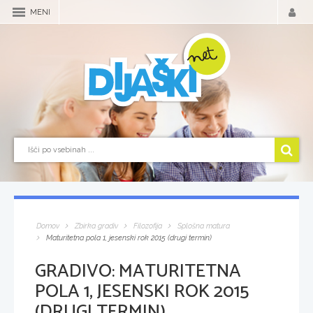
MENI
Domov
Zbirka gradiv
Filozofija
Splošna matura
Maturitetna pola 1, jesenski rok 2015 (drugi termin)
GRADIVO:
MATURITETNA
POLA 1, JESENSKI ROK 2015
(DRUGI TERMIN)