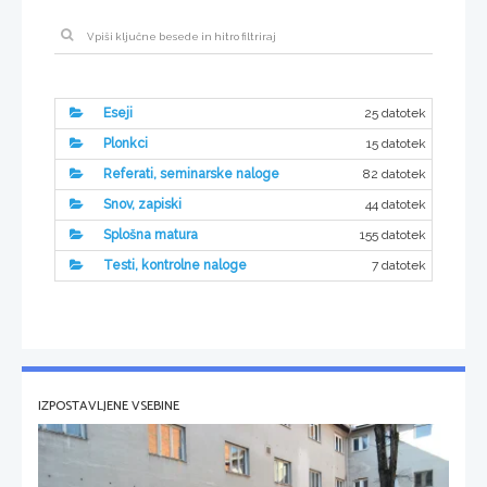
25 datotek
Eseji
15 datotek
Plonkci
82 datotek
Referati, seminarske naloge
44 datotek
Snov, zapiski
155 datotek
Splošna matura
7 datotek
Testi, kontrolne naloge
IZPOSTAVLJENE VSEBINE