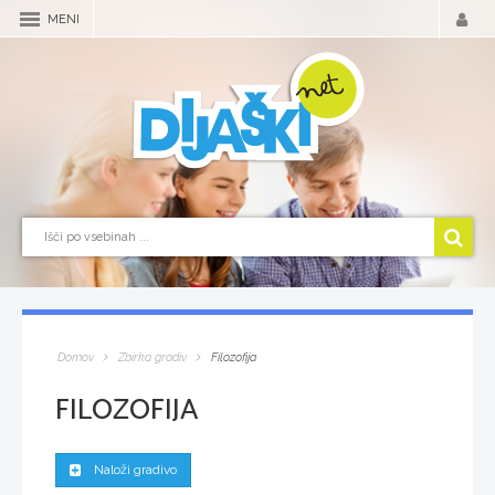
MENI
Domov
Zbirka gradiv
Filozofija
FILOZOFIJA
Naloži gradivo