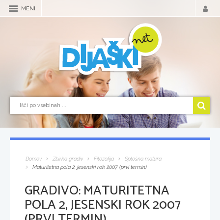
MENI
Domov
Zbirka gradiv
Filozofija
Splošna matura
Maturitetna pola 2, jesenski rok 2007 (prvi termin)
GRADIVO:
MATURITETNA
POLA 2, JESENSKI ROK 2007
(PRVI TERMIN)