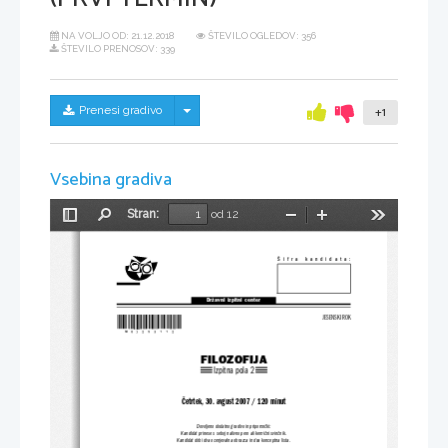
NA VOLJO OD:
21.12.2018
ŠTEVILO OGLEDOV: 356
ŠTEVILO PRENOSOV: 339
Skrij/prikaži meni
Prenesi gradivo
+1
Vsebina gradiva
Stran:
od 12
Preklopi
Najdi
Pomanjšaj
Povečaj
Orodja
stransko
vrstico
Šifra  kandidata:
Državni  izpitni  center
*M07253112*
JESENSKI ROK
FILOZOFIJA
Izpitna pola 2
Četrtek, 30. avgust 2007 / 120 minut
Dovoljeno dodatno gradivo in pripomočki:
Kandidat prinese s seboj nalivno pero ali kemični svinčnik.
Kandidat dobi dva ocenjevalna obrazca in dva konceptna lista.