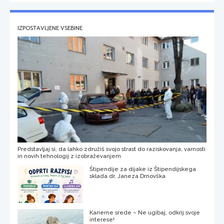
IZPOSTAVLJENE VSEBINE
Predstavljaj si, da lahko združiš svojo strast do raziskovanja, varnosti
in novih tehnologij z izobraževanjem
Štipendije za dijake iz Štipendijskega
sklada dr. Janeza Drnovška
Karierne srede – Ne ugibaj, odkrij svoje
interese!