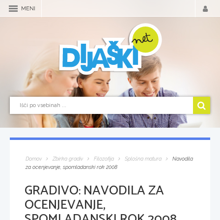
MENI
Domov
Zbirka gradiv
Filozofija
Splošna matura
Navodila
za ocenjevanje, spomladanski rok 2008
GRADIVO:
NAVODILA ZA
OCENJEVANJE,
SPOMLADANSKI ROK 2008