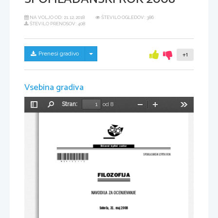
NA VOLJO OD:
21.12.2018
ŠTEVILO OGLEDOV: 386
ŠTEVILO PRENOSOV: 408
Skrij/prikaži meni
Prenesi gradivo
+1
Vsebina gradiva
Stran:
od 8
Preklopi
Najdi
Pomanjšaj
Povečaj
Orodja
stransko
vrstico
Državni  izpitni  center
*M08153113*
SPOMLADANSKI IZPITNI ROK
FILOZOFIJA
NAVODILA ZA OCENJEVANJE
Sobota, 31. maj 2008