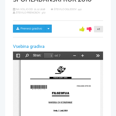
NA VOLJO OD:
21.12.2018
ŠTEVILO OGLEDOV: 441
ŠTEVILO PRENOSOV: 372
Skrij/prikaži meni
Prenesi gradivo
+1
Vsebina gradiva
Stran:
od 7
Preklopi
Najdi
Pomanjšaj
Povečaj
Orodja
stransko
vrstico
Državni  izpitni  center
*M10153113*
SPOMLADANSKI IZPITNI ROK
FILOZOFIJA
NAVODILA ZA OCENJEVANJE
Sreda, 2. junij 2010