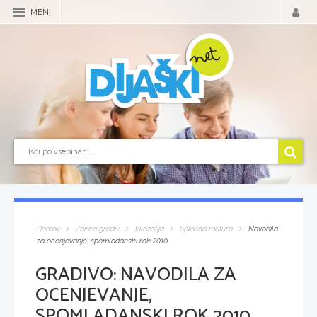
MENI
Domov
Zbirka gradiv
Filozofija
Splošna matura
Navodila
za ocenjevanje, spomladanski rok 2010
GRADIVO:
NAVODILA ZA
OCENJEVANJE,
SPOMLADANSKI ROK 2010