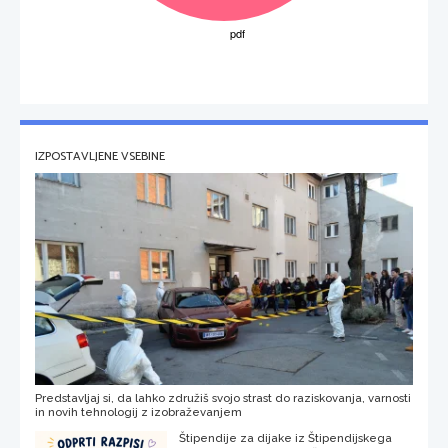
IZPOSTAVLJENE VSEBINE
Predstavljaj si, da lahko združiš svojo strast do raziskovanja, varnosti
in novih tehnologij z izobraževanjem
Štipendije za dijake iz Štipendijskega