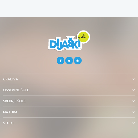
GRADIVA
OSNOVNE ŠOLE
SREDNJE ŠOLE
MATURA
ŠTUDIJ