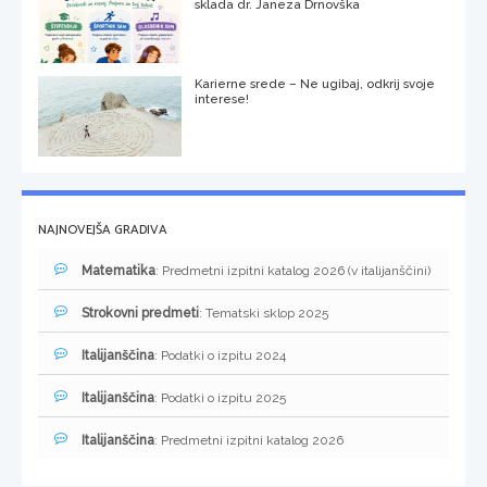
sklada dr. Janeza Drnovška
Karierne srede – Ne ugibaj, odkrij svoje
interese!
NAJNOVEJŠA GRADIVA
Matematika
: Predmetni izpitni katalog 2026 (v italijanščini)
Strokovni predmeti
: Tematski sklop 2025
Italijanščina
: Podatki o izpitu 2024
Italijanščina
: Podatki o izpitu 2025
Italijanščina
: Predmetni izpitni katalog 2026