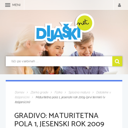
MENI
Domov
Zbirka gradiv
Fizika
Splošna matura
Datoteke v
italijanščini
Maturitetna pola 1, jesenski rok 2009 (prvi termin) (v
italijanščini)
GRADIVO:
MATURITETNA
POLA 1, JESENSKI ROK 2009