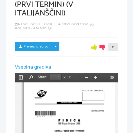
(PRVI TERMIN) (V
ITALIJANŠČINI)
NA VOLJO OD:
21.12.2018
ŠTEVILO OGLEDOV: 313
ŠTEVILO PRENOSOV: 236
Skrij/prikaži meni
Prenesi gradivo
+1
Vsebina gradiva
Stran:
od 16
Preklopi
Najdi
Pomanjšaj
Povečaj
Orodja
stransko
vrstico
Codice del candidato:
Državni  izpitni  center
SESSIONE AUTUNNALE
*M09241111I*
FISICA
Prova d'esame 1
Giovedì, 27 agosto 2009 / 90 minuti