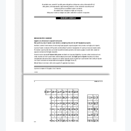
Al candidato sono consentiti l'us
o della penna stilografica o della penna a sfera, della matita HB o B,
della gomma, del temperamatite, d
egli strumenti geometrici e di una 
calcolatrice tascabile priva di
interfaccia grafica o possibilità di calcolo con simboli.
Al candidato viene consegnato un foglio per le risposte.
Nella prova è inserito un all
egato staccabile contenente 
le costanti e le equazioni.
MATURITÀ GENERALE
INDICAZIONI PER I CANDIDATI
Leggete con attenzione le
 seguenti indicazioni.
Non aprite la prova d'esame e non iniziate a sv
olgerla prima del via de
ll'insegnante preposto.
Incollate o scrivete il vostro numero di codice negli spazi appositi su questa pagina in alto a destra e sul foglio per le risp
oste.
La prova d'esame si compone di 40 quesiti a scelta multipla. È pr
evista l'assegnazione di 1 punto per ciascuna risposta esatta.
Per risolvere i quesiti potete fare uso 
dei dati ricavabili dal sistema periodico 
che trovate a pagina 2 nonché delle costanti 
ed
equazioni contenute nell'allegato staccabile.
Scrivete le vostre risposte 
all'interno della prova 
cerchiando con la penna stilografica o la penna a sfera la soluzione da voi
scelta; ricordate che tutti i quesiti hanno soltanto 
una
 soluzione esatta. 
Sul foglio per le risposte
 ricopiate poi la lettera
corrispondente alla vostra scelta e annerite
 con la matita l'apposito spazio. Ai quesiti per i quali saranno state scelte più r
isposte
o nei casi di correzioni non 
comprensibili verrà assegnato 
il punteggio di zero (0).
Abbiate fiducia in voi stessi e nelle vo
stre capacità. Vi auguriamo buon lavoro.
La prova si compone di 16 pagine, di cui 1 bianche.
© RIC 2009
2 
M092-411-1-1I 
BCNOFNe
(222)
20,2
40,0
83,8
4,00
Cripto
Rn
Rado
131
He
Xe
VIII
Xeno
Kr
Argo
Neo
Ar
Elio
10
18
36
54
86
2
Laurenzio
(260)
(210)
Bromo
19,0
35,5
79,9
Lutezio
Astato
Fluoro
175
103
127
Cloro
Lu
Iodio
Br
Lr
VII
At
Cl
71
17
35
53
85
9
I
Ossigeno
Nobelio
(259)
(209)
Tellurio
Polonio
Selenio
Itterbio
16,0
32,1
79,0
173
No
102
Po
Yb
128
Se
Zolfo
Te
70
16
34
52
84
VI
S
8
Mendelevio
Antimonio
Arsenico
Bismuto
(258)
Tm
14,0
74,9
Fosforo
Md
31,0
169
101
Sb
122
209
As
Tulio
Bi
Azoto
69
15
33
51
83
P
7
V
Germanio
Carbonio
Piombo
(257)
Fermio
Stagno
Fm
12,0
28,1
72,6
Erbio
167
Ge
100
Sn
Pb
119
207
Silicio
Er
68
Si
14
50
82
32
IV
6
Alluminio
Einsteinio
(254)
Olmio
27,0
10,8
69,7
165
Ho
Ga
115
204
Gallio
Es
Tallio
Indio
Boro
67
99
In
Tl
Al
13
31
49
81
III
5
Californio
Disprosio
Mercurio
(251)
Cadmio
65,4
Cd
163
Hg
201
112
Zn
Dy
Cf
66
98
30
48
80
Zinco