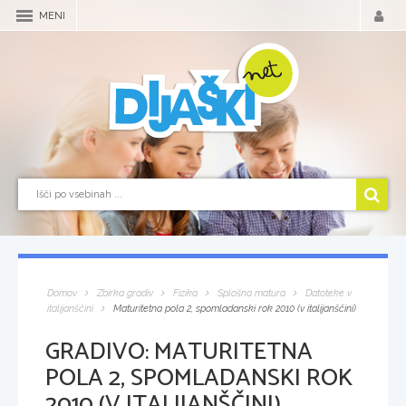
MENI
Domov
Zbirka gradiv
Fizika
Splošna matura
Datoteke v
italijanščini
Maturitetna pola 2, spomladanski rok 2010 (v italijanščini)
GRADIVO:
MATURITETNA
POLA 2, SPOMLADANSKI ROK
2010 (V ITALIJANŠČINI)