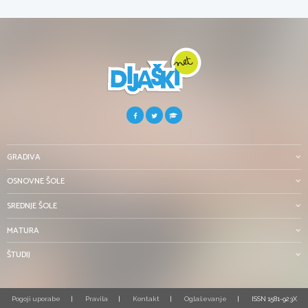
GRADIVA
OSNOVNE ŠOLE
SREDNJE ŠOLE
MATURA
ŠTUDIJ
Pogoji uporabe
Pravila
Kontakt
Oglaševanje
ISSN 1581-923X