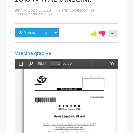
NA VOLJO OD:
21.12.2018
ŠTEVILO OGLEDOV: 348
ŠTEVILO PRENOSOV: 258
Skrij/prikaži meni
Prenesi gradivo
+1
Vsebina gradiva
Stran:
od 20
Preklopi
Najdi
Pomanjšaj
Povečaj
Orodja
stransko
vrstico
Codice del candidato:
Državni  izpitni  center
SESSIONE PRIMAVERILE
*M10141112I*
FISICA
Prova d'esame 2
Martedì, 8 giugno 2010 / 105 minuti
Al candidato sono consentiti l'us
o della penna stilografica o della penna a sfera, della matita HB o B,
della gomma, del temperamatite, d
egli strumenti geometrici e di una 
calcolatrice tascabile priva di
 interfaccia grafica o possibilità di calcolo con simboli.
Al candidato viene consegnata una scheda di valutazione.
Nella prova è inserito un all
egato staccabile contenente 
le costanti e le equazioni.