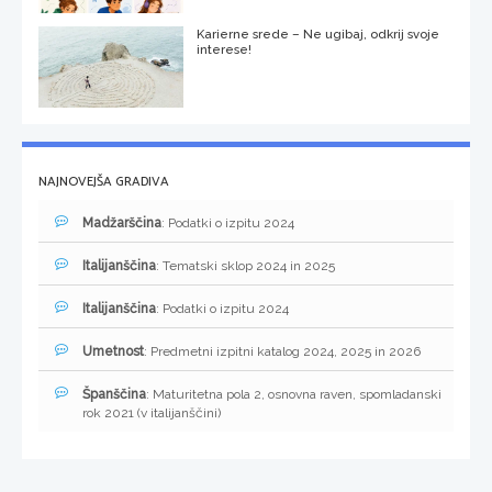
Karierne srede – Ne ugibaj, odkrij svoje
interese!
NAJNOVEJŠA GRADIVA
Madžarščina
: Podatki o izpitu 2024
Italijanščina
: Tematski sklop 2024 in 2025
Italijanščina
: Podatki o izpitu 2024
Umetnost
: Predmetni izpitni katalog 2024, 2025 in 2026
Španščina
: Maturitetna pola 2, osnovna raven, spomladanski
rok 2021 (v italijanščini)