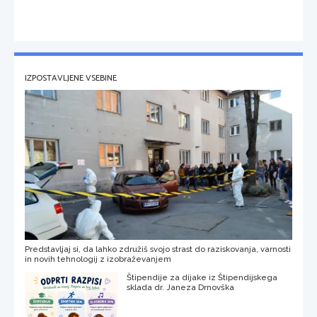
IZPOSTAVLJENE VSEBINE
Predstavljaj si, da lahko združiš svojo strast do raziskovanja, varnosti
in novih tehnologij z izobraževanjem
Štipendije za dijake iz Štipendijskega
sklada dr. Janeza Drnovška