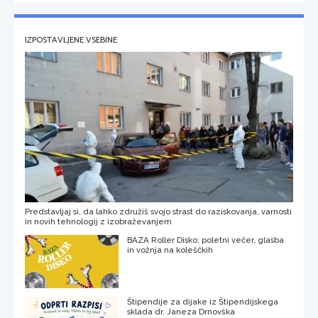
IZPOSTAVLJENE VSEBINE
Predstavljaj si, da lahko združiš svojo strast do raziskovanja, varnosti
in novih tehnologij z izobraževanjem
BAZA Roller Disko: poletni večer, glasba
in vožnja na koleščkih
Štipendije za dijake iz Štipendijskega
sklada dr. Janeza Drnovška