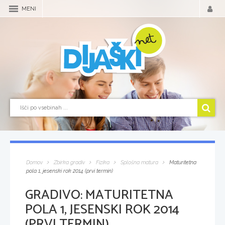
MENI
Domov
Zbirka gradiv
Fizika
Splošna matura
Maturitetna
pola 1, jesenski rok 2014 (prvi termin)
GRADIVO:
MATURITETNA
POLA 1, JESENSKI ROK 2014
(PRVI TERMIN)