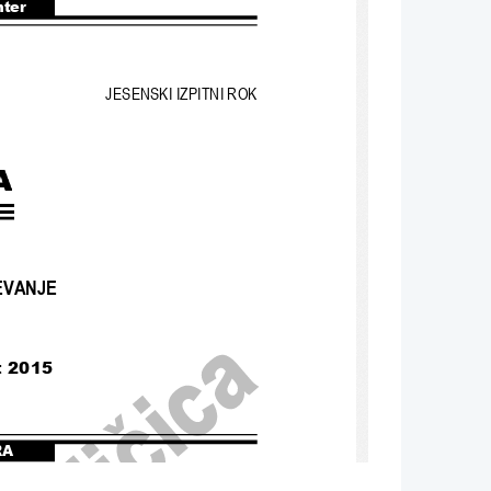
nter
JESENSKI IZPITNI ROK
EVANJE
t 2015
RA