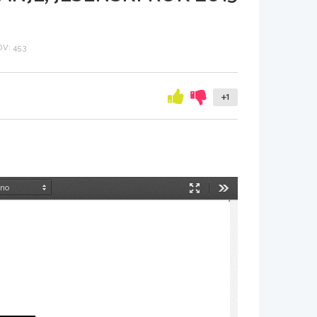
V: 453
+1
Način
Orodja
predstavitve