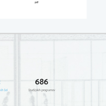
3
686
kih šol
študijskih programov