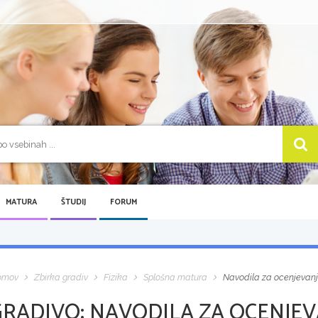
MATURA
ŠTUDIJ
FORUM
omov
Zbirka gradiv
Fizika
Splošna matura
Navodila za ocenjevanje,
GRADIVO:
NAVODILA ZA OCENJEVA