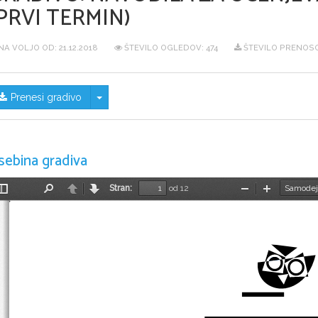
PRVI TERMIN)
NA VOLJO OD:
21.12.2018
ŠTEVILO OGLEDOV: 474
ŠTEVILO PRENOSO
Skrij/prikaži meni
Prenesi gradivo
sebina gradiva
Stran:
od 12
Preklopi
Najdi
Nazaj
Naprej
Pomanjšaj
Povečaj
stransko
vrstico