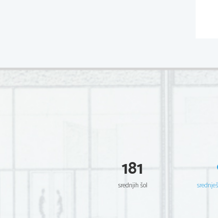
181
srednjih šol
srednje