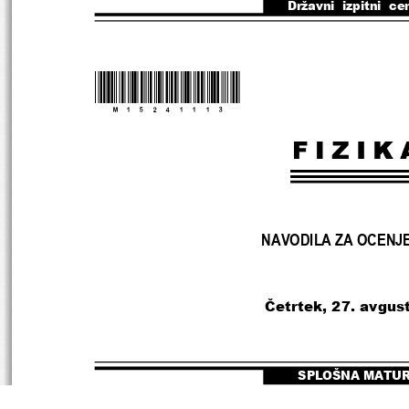
Državni  izpitni  ce
*M15241113*
NAVODILA ZA OCENJ
Č
etrtek, 27. avgus
SPLOŠNA MATU