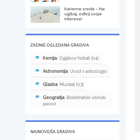
Karierne srede – Ne
ugibaj, odkrij svoje
interese!
ZADNJE OGLEDANA GRADIVA
Kemija
: Ogljikovi hidrati [04]
Astronomija
: Uvod v astrologijo
Glasba
: Muzikal [03]
Geografija
: Bioklimatski višinski
pasovi
NAJNOVEJŠA GRADIVA