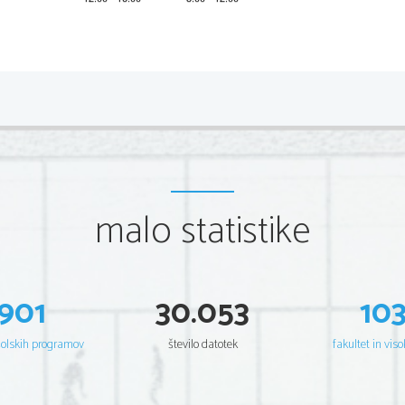
2 
malo statistike
901
30.053
10
šolskih programov
število datotek
fakultet in viso